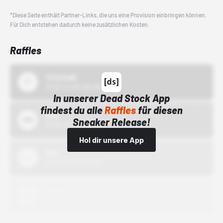
*Diese Seite enthält Partner-Links, die uns eine Provision einbringen können.
Für Dich entstehen dadurch keine zusätzlichen Kosten.
Raffles
43einhalb
15.10.24 00:00 Uhr
In unserer Dead Stock App
findest du alle
Raffles
für diesen
Bstn
Sneaker Release!
01.10.22 00:00 Uhr
Hol dir unsere App
Nike
01.10.22 00:00 Uhr
Adidas
01.10.22 00:00 Uhr