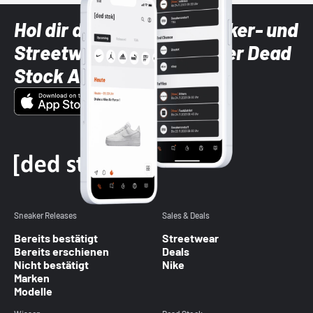
Hol dir die neuesten Sneaker- und
Streetwear-Brands mit der Dead
Stock App
Sneaker Releases
Sales & Deals
Bereits bestätigt
Streetwear
Bereits erschienen
Deals
Nicht bestätigt
Nike
Marken
Modelle