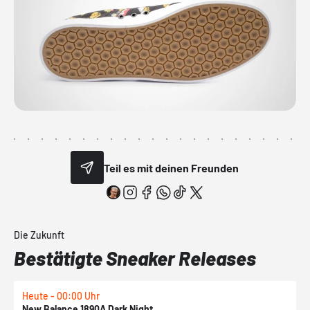
Teil es mit deinen Freunden
Die Zukunft
Bestätigte Sneaker Releases
Heute - 00:00 Uhr
H
New Balance 1890A Dark Night
A