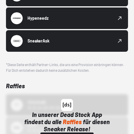
Hypeneedz
SneakerAsk
*Diese Seite enthält Partner-Links, die uns eine Provision einbringen können.
Für Dich entstehen dadurch keine zusätzlichen Kosten.
Raffles
43einhalb
15.10.24 00:00 Uhr
In unserer Dead Stock App
findest du alle
Raffles
für diesen
Bstn
Sneaker Release!
01.10.22 00:00 Uhr