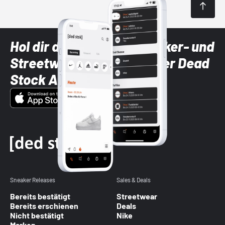
Hol dir die neuesten Sneaker- und
Streetwear-Brands mit der Dead
Stock App
Sneaker Releases
Sales & Deals
Bereits bestätigt
Streetwear
Bereits erschienen
Deals
Nicht bestätigt
Nike
Marken