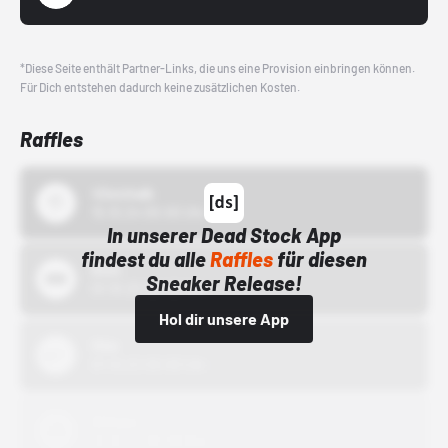
*Diese Seite enthält Partner-Links, die uns eine Provision einbringen können.
Für Dich entstehen dadurch keine zusätzlichen Kosten.
Raffles
43einhalb
15.10.24 00:00 Uhr
In unserer Dead Stock App
findest du alle
Raffles
für diesen
Bstn
Sneaker Release!
01.10.22 00:00 Uhr
Hol dir unsere App
Nike
01.10.22 00:00 Uhr
Adidas
01.10.22 00:00 Uhr