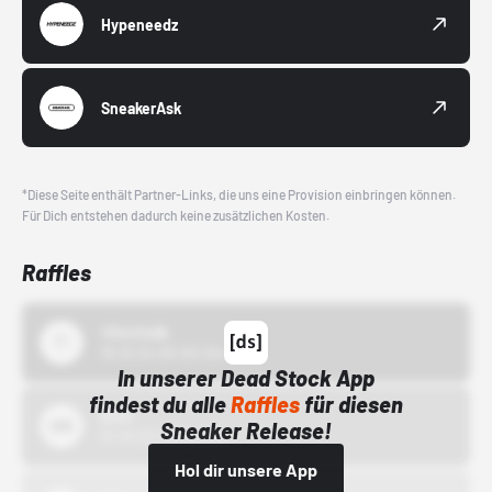
Hypeneedz
SneakerAsk
*Diese Seite enthält Partner-Links, die uns eine Provision einbringen können.
Für Dich entstehen dadurch keine zusätzlichen Kosten.
Raffles
43einhalb
15.10.24 00:00 Uhr
In unserer Dead Stock App
findest du alle
Raffles
für diesen
Bstn
Sneaker Release!
01.10.22 00:00 Uhr
Hol dir unsere App