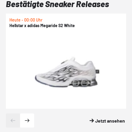
Bestätigte Sneaker Releases
Heute - 00:00 Uhr
H
Hellstar x adidas Megaride S2 White
N
Jetzt ansehen