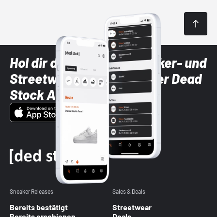
Hol dir die neuesten Sneaker- und
Streetwear-Brands mit der Dead
Stock App
Sneaker Releases
Sales & Deals
Bereits bestätigt
Streetwear
Bereits erschienen
Deals