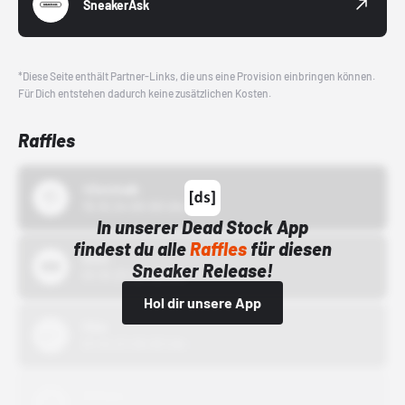
SneakerAsk
*Diese Seite enthält Partner-Links, die uns eine Provision einbringen können.
Für Dich entstehen dadurch keine zusätzlichen Kosten.
Raffles
43einhalb
15.10.24 00:00 Uhr
In unserer Dead Stock App
findest du alle
Raffles
für diesen
Bstn
Sneaker Release!
01.10.22 00:00 Uhr
Hol dir unsere App
Nike
01.10.22 00:00 Uhr
Adidas