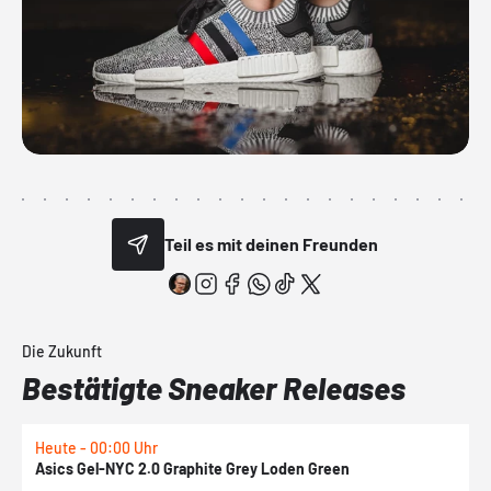
Teil es mit deinen Freunden
Die Zukunft
Bestätigte Sneaker Releases
Heute - 00:00 Uhr
H
Asics Gel-NYC 2.0 Graphite Grey Loden Green
A