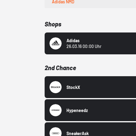
Adidas NMD
Shops
Adidas
26.03.16 00:00 Uhr
2nd Chance
StockX
Hypeneedz
SneakerAsk