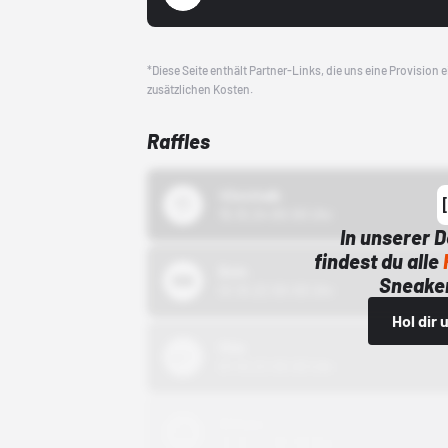
*Diese Seite enthält Partner-Links, die uns eine Provision
zusätzlichen Kosten.
Raffles
43einhalb
15.10.24 00:00 Uhr
In unserer 
findest du alle
Bstn
Sneaker
01.10.22 00:00 Uhr
Hol dir
Nike
01.10.22 00:00 Uhr
Adidas
01.10.22 00:00 Uhr