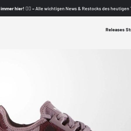
mmer hier! 👇🏼 –
Alle wichtigen News & Restocks des heutigen T
Releases
St