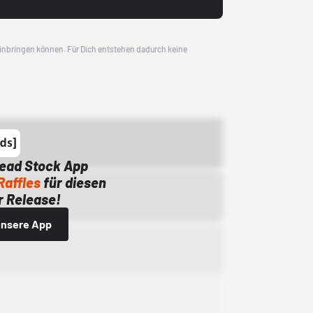
 einbringen können. Für Dich entstehen dadurch keine
Dead Stock App
Raffles
für diesen
 Release!
 unsere App