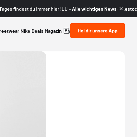
ages findest du immer hier! 👇🏼 –
Alle wichtigen News & Restock
Hol dir unsere App
reetwear
Nike
Deals
Magazin