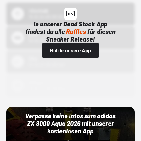
43einhalb
15.10.24 00:00 Uhr
In unserer Dead Stock App
findest du alle
Raffles
für diesen
Bstn
Sneaker Release!
01.10.22 00:00 Uhr
Hol dir unsere App
Nike
01.10.22 00:00 Uhr
Adidas
01.10.22 00:00 Uhr
Verpasse keine Infos zum adidas
ZX 8000 Aqua 2026 mit unserer
kostenlosen App