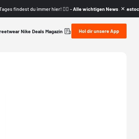
ages findest du immer hier! 👇🏼 –
Alle wichtigen News & Restock
Hol dir unsere App
reetwear
Nike
Deals
Magazin