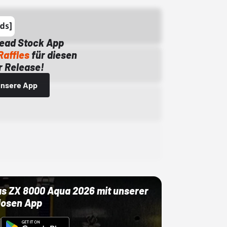
Dead Stock App
Raffles
für diesen
 Release!
 unsere App
as ZX 8000 Aqua 2026 mit unserer
losen App