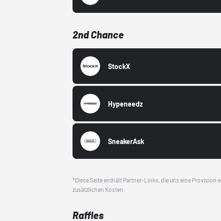
2nd Chance
StockX
Hypeneedz
SneakerAsk
*Diese Seite enthält Partner-Links, die uns eine Provision
zusätzlichen Kosten.
Raffles