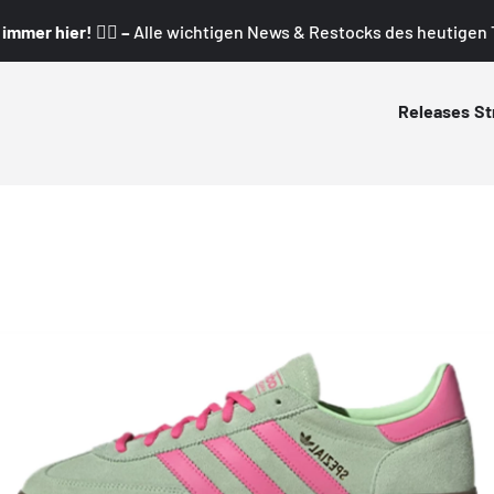
mmer hier! 👇🏼 –
Alle wichtigen News & Restocks des heutigen T
Releases
St