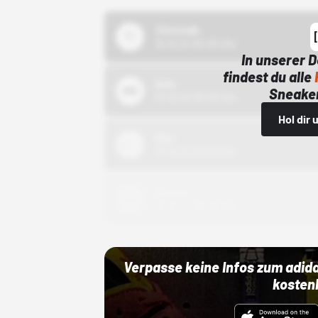
43einhalb
15.10.24 00:00 Uhr
In unserer 
findest du alle
Bstn
Sneaker
01.10.22 00:00 Uhr
Hol dir
Nike
01.10.22 00:00 Uhr
Adidas
01.10.22 00:00 Uhr
Verpasse keine Infos zum adid
kosten