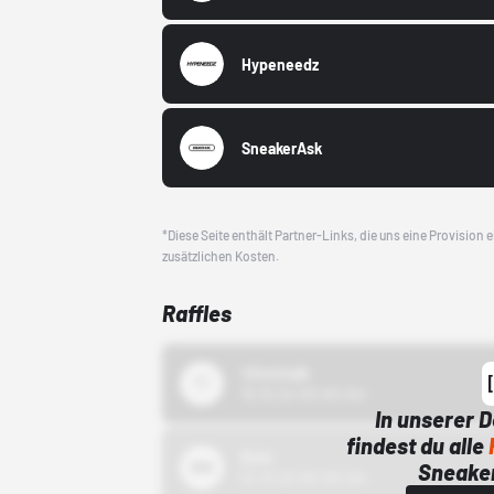
Hypeneedz
SneakerAsk
*Diese Seite enthält Partner-Links, die uns eine Provision
zusätzlichen Kosten.
Raffles
43einhalb
15.10.24 00:00 Uhr
In unserer 
findest du alle
Bstn
Sneaker
01.10.22 00:00 Uhr