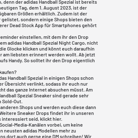
, denn der adidas Handball Spezial ist bereits
heutigen Tag, dem 1. August 2023, ist der
ügbaren Größen erhältlich. Zudem ist der
 gelistet, sondern einige Shops bieten den
serer
Dead Stock App
für Smartphones gehört
reminder einstellen, mit dem ihr den Drop
em adidas Handball Spezial Night Cargo, nicht
die Glocke klicken und könnt euch daraufhin
r am liebsten erinnert werden wollt. Ab jetzt
ufs Handy. So solltet ihr den Drop eigentlich
 kaufen?
idas Handball Spezial in einigen Shops schon
r Übersicht verlinkt, sodass ihr euch nur
cht das ganze Internet absuchen müsst. Am
 Handball Spezial Sneaker sind gerade sehr
 Sold-Out.
h anderen Shops und werden euch diese dann
Weitere Sneaker Drops findet ihr in unseren
s
interessiert seid, klickt
hier
.
Social-Media-Kanälen vorbei, um keine
en neusten adidas Modellen mehr zu
uns dort auch gerne eine DM schreiben! Wir