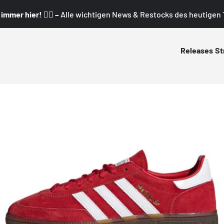
mmer hier! 👇🏼 –
Alle wichtigen News & Restocks des heutigen T
Releases
St