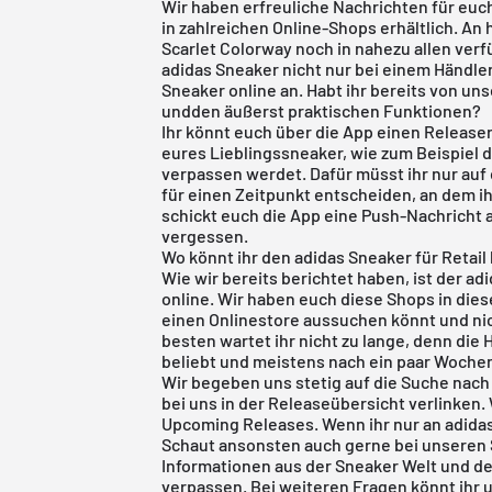
Wir haben erfreuliche Nachrichten für euch
in zahlreichen Online-Shops erhältlich. An 
Scarlet Colorway noch in nahezu allen verf
adidas Sneaker nicht nur bei einem Händler
Sneaker online an. Habt ihr bereits von un
undden äußerst praktischen Funktionen?
Ihr könnt euch über die App einen Release
eures Lieblingssneaker, wie zum Beispiel d
verpassen werdet. Dafür müsst ihr nur auf 
für einen Zeitpunkt entscheiden, an dem ih
schickt euch die App eine Push-Nachricht a
vergessen.
Wo könnt ihr den adidas Sneaker für Retail
Wie wir bereits berichtet haben, ist der ad
online. Wir haben euch diese Shops in diese
einen Onlinestore aussuchen könnt und ni
besten wartet ihr nicht zu lange, denn die
beliebt und meistens nach ein paar Wochen
Wir begeben uns stetig auf die Suche nac
bei uns in der
Releaseübersicht
verlinken. 
Upcoming Release
s
. Wenn ihr nur an
adida
Schaut ansonsten auch gerne bei unseren 
Informationen aus der Sneaker Welt und d
verpassen. Bei weiteren Fragen könnt ihr 