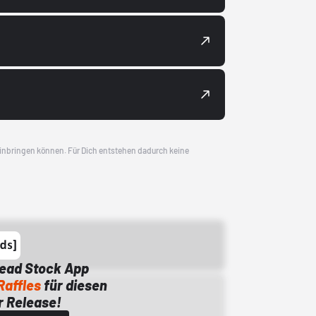
 einbringen können. Für Dich entstehen dadurch keine
Dead Stock App
Raffles
für diesen
 Release!