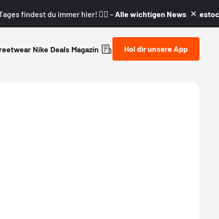
ages findest du immer hier! 👇🏼 –
Alle wichtigen News & Restock
Hol dir unsere App
reetwear
Nike
Deals
Magazin