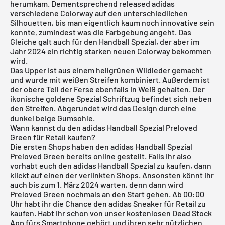
herumkam. Dementsprechend released adidas
verschiedene Colorway auf den unterschiedlichen
Silhouetten, bis man eigentlich kaum noch innovative sein
konnte, zumindest was die Farbgebung angeht. Das
Gleiche galt auch für den Handball Spezial, der aber im
Jahr 2024 ein richtig starken neuen Colorway bekommen
wird.
Das Upper ist aus einem hellgrünen Wildleder gemacht
und wurde mit weißen Streifen kombiniert. Außerdem ist
der obere Teil der Ferse ebenfalls in Weiß gehalten. Der
ikonische goldene Spezial Schriftzug befindet sich neben
den Streifen. Abgerundet wird das Design durch eine
dunkel beige Gumsohle.
Wann kannst du den adidas Handball Spezial Preloved
Green für Retail kaufen?
Die ersten Shops haben den adidas Handball Spezial
Preloved Green bereits online gestellt. Falls ihr also
vorhabt euch den adidas Handball Spezial zu kaufen, dann
klickt auf einen der verlinkten Shops. Ansonsten könnt ihr
auch bis zum 1. März 2024 warten, denn dann wird
Preloved Green nochmals an den Start gehen. Ab 00:00
Uhr habt ihr die Chance den adidas Sneaker für Retail zu
kaufen. Habt ihr schon von unser
kostenlosen Dead Stock
App
fürs Smartphone gehört und ihren sehr nützlichen