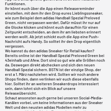
Funktionen.
Ihr könnt euch über die App einen Releasereminder
einstellen, mit dem ihr den Drop eures Lieblingssneaker,
wie zum Beispiel dem adidas Handball Spezial Preloved
Green, nicht verpassen werdet. Dafür müsst ihr nur auf
die Glocke klicken und könnt euch daraufhin für einen
Zeitpunkt entscheiden, an dem ihr am liebsten erinnert
werden wollt. Ab jetzt schickt euch die App eine Push-
Nachricht aufs Handy. So solltet ihr den Drop eigentlich
vergessen.
Wo kannst du den adidas Sneaker für Retail kaufen?
Bereits online ist der Handball Spezial Preloved Green bei
43einhalb und Afew. Dort sind so gut wie alle Größen noch
da. Deswegen direkt abchecken und sich den neuen
Handball Spezial sichern. BSTN ist der einzige Shop, der
erst a 1. März nachziehen wird. Sollten wir noch andere
Shops finden, dann verlinken wir euch diese ebenfalls
hier. Solltet ihr an weiteren Sneakerdrops interessiert
sein, dann lohnt sich ein Blick auf unsere
Releaseübersicht
.
Schaut ansonsten auch gerne bei unseren Social-Media-
Kanälen vorbei, um keine Informationen aus der Sneaker
Welt und den neusten adidas Modellen mehr zu