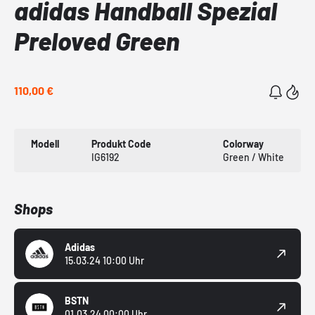
adidas Handball Spezial
Preloved Green
110,00 €
Modell
Produkt Code
Colorway
IG6192
Green / White
Shops
Adidas
15.03.24 10:00 Uhr
BSTN
01.03.24 00:00 Uhr