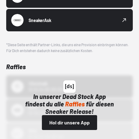
SneakerAsk
*Diese Seite enthält Partner-Links, die uns eine Provision einbringen können.
Für Dich entstehen dadurch keine zusätzlichen Kosten.
Raffles
43einhalb
15.10.24 00:00 Uhr
In unserer Dead Stock App
findest du alle
Raffles
für diesen
Bstn
Sneaker Release!
01.10.22 00:00 Uhr
Hol dir unsere App
Nike
01.10.22 00:00 Uhr