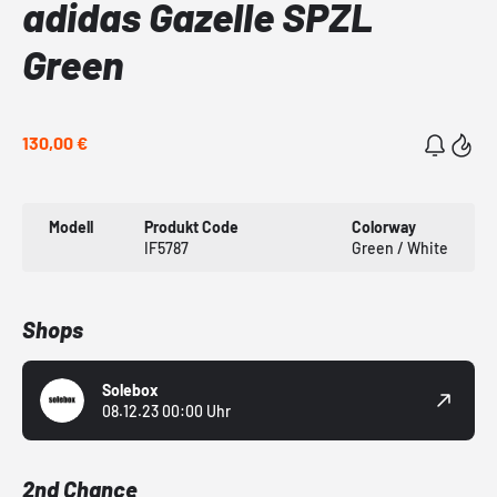
adidas Gazelle SPZL
Green
130,00 €
Modell
Produkt Code
Colorway
IF5787
Green / White
Shops
Solebox
08.12.23 00:00 Uhr
2nd Chance