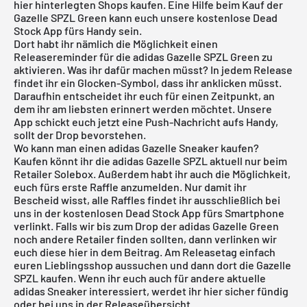
hier hinterlegten Shops kaufen. Eine Hilfe beim Kauf der
Gazelle SPZL Green kann euch unsere
kostenlose Dead
Stock App
fürs Handy sein.
Dort habt ihr nämlich die Möglichkeit einen
Releasereminder für die adidas Gazelle SPZL Green zu
aktivieren. Was ihr dafür machen müsst? In jedem Release
findet ihr ein Glocken-Symbol, dass ihr anklicken müsst.
Daraufhin entscheidet ihr euch für einen Zeitpunkt, an
dem ihr am liebsten erinnert werden möchtet. Unsere
App schickt euch jetzt eine Push-Nachricht aufs Handy,
sollt der Drop bevorstehen.
Wo kann man einen adidas Gazelle Sneaker kaufen?
Kaufen könnt ihr die adidas Gazelle SPZL aktuell nur beim
Retailer Solebox. Außerdem habt ihr auch die Möglichkeit,
euch fürs erste Raffle anzumelden. Nur damit ihr
Bescheid wisst, alle Raffles findet ihr ausschließlich bei
uns in der
kostenlosen Dead Stock App
fürs Smartphone
verlinkt. Falls wir bis zum Drop der adidas Gazelle Green
noch andere Retailer finden sollten, dann verlinken wir
euch diese hier in dem Beitrag. Am Releasetag einfach
euren Lieblingsshop aussuchen und dann dort die Gazelle
SPZL kaufen. Wenn ihr euch auch für andere aktuelle
adidas
Sneaker interessiert, werdet ihr
hier
sicher fündig
oder bei uns in der
Releaseübersicht
.