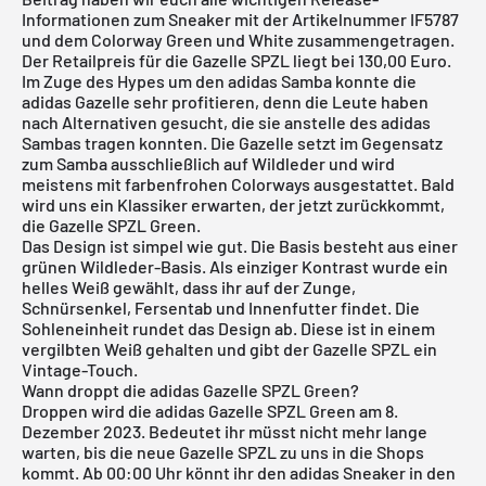
Informationen zum Sneaker mit der Artikelnummer IF5787
und dem Colorway Green und White zusammengetragen.
Der Retailpreis für die Gazelle SPZL liegt bei 130,00 Euro.
Im Zuge des Hypes um den adidas Samba konnte die
adidas Gazelle sehr profitieren, denn die Leute haben
nach Alternativen gesucht, die sie anstelle des adidas
Sambas tragen konnten. Die Gazelle setzt im Gegensatz
zum Samba ausschließlich auf Wildleder und wird
meistens mit farbenfrohen Colorways ausgestattet. Bald
wird uns ein Klassiker erwarten, der jetzt zurückkommt,
die Gazelle SPZL Green.
Das Design ist simpel wie gut. Die Basis besteht aus einer
grünen Wildleder-Basis. Als einziger Kontrast wurde ein
helles Weiß gewählt, dass ihr auf der Zunge,
Schnürsenkel, Fersentab und Innenfutter findet. Die
Sohleneinheit rundet das Design ab. Diese ist in einem
vergilbten Weiß gehalten und gibt der Gazelle SPZL ein
Vintage-Touch.
Wann droppt die adidas Gazelle SPZL Green?
Droppen wird die adidas Gazelle SPZL Green am 8.
Dezember 2023. Bedeutet ihr müsst nicht mehr lange
warten, bis die neue Gazelle SPZL zu uns in die Shops
kommt. Ab 00:00 Uhr könnt ihr den adidas Sneaker in den