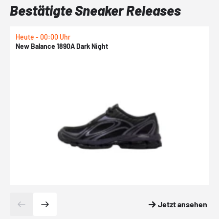
Bestätigte Sneaker Releases
Heute - 00:00 Uhr
H
New Balance 1890A Dark Night
A
Jetzt ansehen