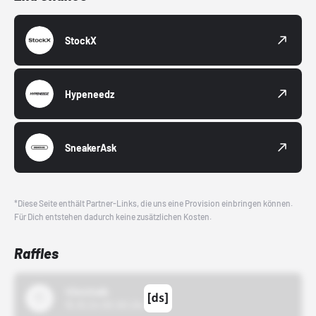
StockX
Hypeneedz
SneakerAsk
*Diese Seite enthält Partner-Links, die uns eine Provision einbringen können.
Für Dich entstehen dadurch keine zusätzlichen Kosten.
Raffles
43einhalb
15.10.24 00:00 Uhr