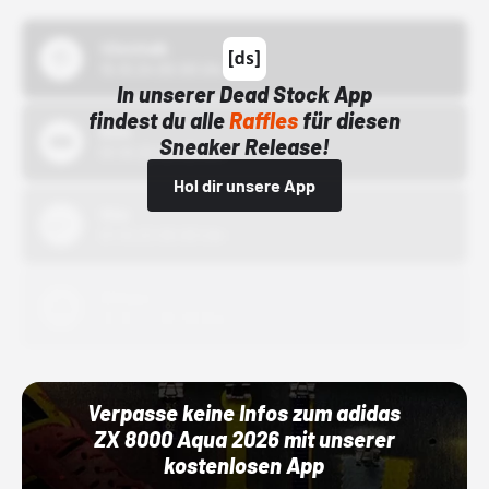
43einhalb
15.10.24 00:00 Uhr
In unserer Dead Stock App
findest du alle
Raffles
für diesen
Bstn
Sneaker Release!
01.10.22 00:00 Uhr
Hol dir unsere App
Nike
01.10.22 00:00 Uhr
Adidas
01.10.22 00:00 Uhr
Verpasse keine Infos zum adidas
ZX 8000 Aqua 2026 mit unserer
kostenlosen App