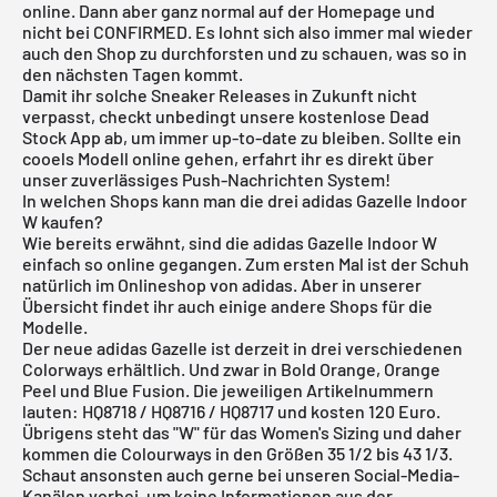
online. Dann aber ganz normal auf der
Homepage
und
nicht bei
CONFIRMED
. Es lohnt sich also immer mal wieder
auch den Shop zu durchforsten und zu schauen, was so in
den nächsten Tagen kommt.
Damit ihr solche Sneaker Releases in Zukunft nicht
verpasst, checkt unbedingt unsere
kostenlose Dead
Stock App
ab, um immer up-to-date zu bleiben. Sollte ein
cooels Modell online gehen, erfahrt ihr es direkt über
unser zuverlässiges Push-Nachrichten System!
In welchen Shops kann man die drei adidas Gazelle Indoor
W kaufen?
Wie bereits erwähnt, sind die adidas Gazelle Indoor W
einfach so online gegangen. Zum ersten Mal ist der Schuh
natürlich im Onlineshop von adidas. Aber in unserer
Übersicht findet ihr auch einige andere Shops für die
Modelle.
Der neue adidas Gazelle ist derzeit in drei verschiedenen
Colorways erhältlich. Und zwar in Bold Orange, Orange
Peel und Blue Fusion. Die jeweiligen Artikelnummern
lauten: HQ8718 / HQ8716 / HQ8717 und kosten 120 Euro.
Übrigens steht das "W" für das Women's Sizing und daher
kommen die Colourways in den Größen 35 1/2 bis 43 1/3.
Schaut ansonsten auch gerne bei unseren Social-Media-
Kanälen vorbei, um keine Informationen aus der