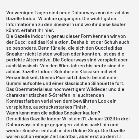
Vor wenigen Tagen sind neue Colourways von der adidas
Gazelle Indoor W online gegangen. Die wichtigsten
Informationen zu den Sneakern und wo ihr diese kaufen
könnt, erfahrt ihr hier.
Die Gazelle Indoor in genau dieser Form kennen wir von
der Gucci x adidas Kollektion. Deshalb ist der Schuh auch
so besonders. Denn für alle, die sich den Gucci adidas
Sneaker nicht leisten wollten oder konnten, ist das die
perfekte Alternative. Die Colourways sind verspielt aber
auch klassisch. Von den 60er Jahren bis heute sind die
adidas Gazelle Indoor-Schuhe ein Klassiker mit viel
Persönlichkeit. Dieses Paar setzt das Erbe mit einer
Gummilaufsohle und einer klassischen Silhouette fort.
Das Obermaterial aus hochwertigem Wildleder und die
charakteristischen 3-Streifen in leuchtenden
Kontrastfarben verleihen dem bewährten Look ein
verspieltes, ausdrucksstarkes Finish.
Wann kann man die adidas Sneaker kaufen?
Der adidas Gazelle Indoor W ist am 01. Januar 2023 in drei
Colourways onlinge gegangen. adidas packt hin und
wieder Sneaker einfach in den Online Shop. Die Gazelle
waren schon einige Zeit sichtbar, aber erst ab dem 1.1