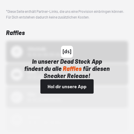
*Diese Seite enthält Partner-Links, die uns eine Provision einbringen können.
Für Dich entstehen dadurch keine zusätzlichen Kosten.
Raffles
43einhalb
15.10.24 00:00 Uhr
In unserer Dead Stock App
findest du alle
Raffles
für diesen
Bstn
Sneaker Release!
01.10.22 00:00 Uhr
Hol dir unsere App
Nike
01.10.22 00:00 Uhr
Adidas
01.10.22 00:00 Uhr