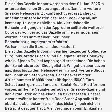
Die adidas Gazelle Indoor werden ab dem 01. Juni 2023 in
unterschiedlichen Shops angeboten. Damit ihr weitere
Sneaker Releases in Zukunft nicht verpasst, checkt
unbedingt unsere
kostenlose Dead Stock App
ab, um
immer up-to-date zu bleiben. Aktiviert daher die
Benachrichtigungen in der App, denn sollte ein weiterer
Colorway von der adidas Gazelle online verfügbar sein,
werdet ihr es unmittelbar über unser
Benachrichtigungssystem erfahren!
Wo kann man die Gazelle Indoor kaufen?
Die adidas Gazelle Indoor in dem hier gezeigten Collegiate
Burgundy, Arctic Fuchsia und Collegiate Green Colorway
wird auf jeden Fall bei Asphaltgold erscheinen. Die haben
den Schuh als erster Shop gelistet. Wir gehen aber davon
aus, dass bis zu dem Release-Termin noch weitere Shops
den Schuh anbieten werden. Der Sneaker mit der
Artikelnummer IG4996 kostet übrigens 150,00 Euro.
Schaut auch gerne auf unseren Social-Media-Plattformen
vorbei, um keine Neuigkeiten aus der Sneaker-Szene und
den aktuellsten adidas-Modellen zu verpassen. Unsere
zuvor erwähnte
kostenfreie Dead Stock App
solltet ihr
ebenfalls abchecken, falls ihr das bislang noch nicht in
Betracht gezogen habt. Viel Vergnügen beim Einkaufen