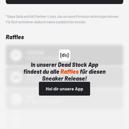
*Diese Seite enthält Partner-Links, die uns eine Provision einbringen können.
Für Dich entstehen dadurch keine zusätzlichen Kosten.
Raffles
43einhalb
15.10.24 00:00 Uhr
In unserer Dead Stock App
findest du alle
Raffles
für diesen
Bstn
Sneaker Release!
01.10.22 00:00 Uhr
Hol dir unsere App
Nike
01.10.22 00:00 Uhr
Adidas
01.10.22 00:00 Uhr