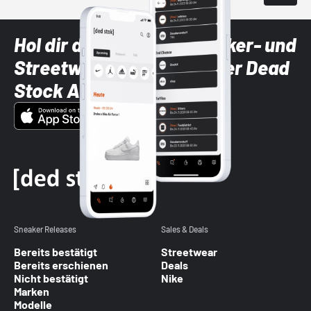
Hol dir die neuesten Sneaker- und
Streetwear-Brands mit der Dead
Stock App
Sneaker Releases
Sales & Deals
Bereits bestätigt
Streetwear
Bereits erschienen
Deals
Nicht bestätigt
Nike
Marken
Modelle