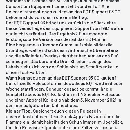
Wir feiern mit adidas das 30-jährige Jubiläum der adidas
Consortium Equipment Linie steht vor der Tür! Alle
Release Informationen zu dem adidas EQT Support 93 OG
bekommst du von uns in diesem Beitrag.
Der EQT Support 93 bringt uns zurück in die 90er Jahre.
Diese Neuauflage des Equipment Support von 1993 wurde
nur leicht verändert. Das Ergebnis? Eine moderne,
leistungsstarke Version aus der
adidas EQT
-Linie.
Eine bequeme, stützende Gummilaufsohle bildet die
Grundlage, während sich das synthetische Obermaterial
und die Wildleder-Overlays darüber bequem an den Fuß
schmiegen. Das berühmte Drei-Streifen-Design des
Labels zieht sich von der Sohle bis zum Schnürsenkel in
einem Teal-Farbton.
Wann kannst du den adidas EQT Support 93 OG kaufen?
Der offizielle Releasetermin des adidas EQT wird in dieser
Woche stattfinden. Genauer gesagt bekommt ihr die
komplette adidas EQT Kollektion mit 4 Sneaker Releases
und einer Apparel Kollektion ab dem 3. November 2021 in
den hier aufgeführten Onlineshops.
Kleiner Tipp: Speichert euch diesen Release in
unserer
kostenlosen Dead Stock App
als Favorit über die
Flamme ein, damit habt ihr den Schuh immer im Überblick.
Um den Releasezeitpunkt auf keinen Fall zu verpassen,