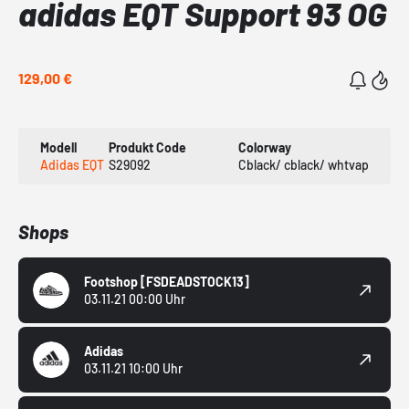
adidas EQT Support 93 OG
129,00 €
Modell
Produkt Code
Colorway
Adidas EQT
S29092
Cblack/ cblack/ whtvap
Shops
Footshop
[FSDEADSTOCK13]
03.11.21 00:00 Uhr
Adidas
03.11.21 10:00 Uhr