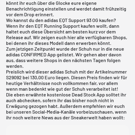
könnt ihr euch über die Glocke eure eigene
Benachrichtigung einstellen und werdet damit frühzeitig
vor dem Drop erinnert.
Wo kannst du den adidas EQT Support 93 OG kaufen?
Wenn ihr den EQT Running Support kaufen wollt, dann
haltet euch diese Übersicht am besten kurz vor dem
Release auf. Wir zeigen euch hier alle verfügbaren Shops,
bei denen ihr dieses Modell dann erwerben könnt.
Zum jetzigen Zeitpunkt wurde der Schuh nur in die neue
adidas CONFIRMED App
gelistet. Wir gehen aber davon
aus, dass weitere Shops in den nächsten Tagen folgen
werden.
Preislich wird dieser adidas Schuh mit der Artikelnummer
S29092 bei 130,00 Euro liegen. Diesen Preis finden wir für
heutige Verhältnisse noch vollkommen fair, vor allem
wenn man bedenkt wie gut der Schuh verarbeitet ist!
Die eben erwähnte
kostenlose Dead Stock App
solltet ihr
auch abchecken, sofern ihr das bisher noch nicht in
Erwägung gezogen habt. Außerdem empfehlen wir euch
bei unseren Social-Media-Kanäle vorbeizuschauen, wenn
ihr noch weitere News aus der Sneakerwelt haben wollt: