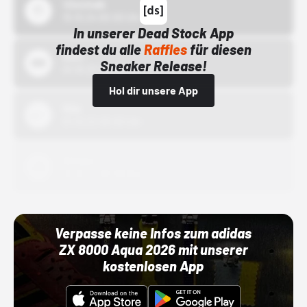
43einhalb
15.10.24 00:00 Uhr
In unserer Dead Stock App
findest du alle
Raffles
für diesen
Bstn
Sneaker Release!
01.10.22 00:00 Uhr
Hol dir unsere App
Nike
01.10.22 00:00 Uhr
Adidas
01.10.22 00:00 Uhr
Verpasse keine Infos zum adidas
ZX 8000 Aqua 2026 mit unserer
kostenlosen App