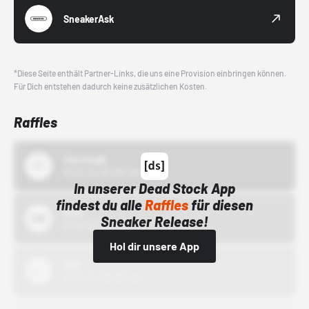
SneakerAsk
*Diese Seite enthält Partner-Links, die uns eine Provision einbringen können.
Für Dich entstehen dadurch keine zusätzlichen Kosten.
Raffles
43einhalb
15.10.24 00:00 Uhr
In unserer Dead Stock App
findest du alle
Raffles
für diesen
Bstn
Sneaker Release!
01.10.22 00:00 Uhr
Hol dir unsere App
Nike
01.10.22 00:00 Uhr