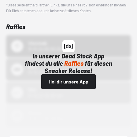
*Diese Seite enthält Partner-Links, die uns eine Provision einbringen können.
Für Dich entstehen dadurch keine zusätzlichen Kosten.
Raffles
43einhalb
15.10.24 00:00 Uhr
In unserer Dead Stock App
findest du alle
Raffles
für diesen
Bstn
Sneaker Release!
01.10.22 00:00 Uhr
Hol dir unsere App
Nike
01.10.22 00:00 Uhr
Adidas
01.10.22 00:00 Uhr