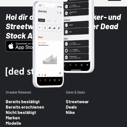
Hol dir die neuesten Sneaker- und
Streetwear-Brands mit der Dead
Stock App
Sneaker Releases
Sales & Deals
Bereits bestätigt
Streetwear
Bereits erschienen
Deals
Nicht bestätigt
Nike
Marken
Modelle