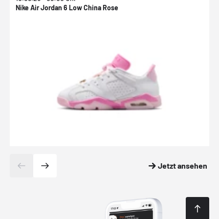
Nike Air Jordan 6 Low China Rose
N
Jetzt ansehen