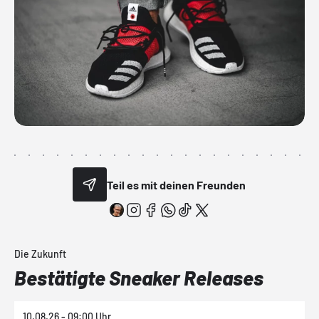
Teil es mit deinen Freunden
Die Zukunft
Bestätigte Sneaker Releases
10.08.26 - 09:00 Uhr
1