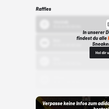
Raffles
43einhalb
15.10.24 00:00 Uhr
In unserer 
findest du alle
Bstn
Sneaker
01.10.22 00:00 Uhr
Hol dir
Nike
01.10.22 00:00 Uhr
Adidas
01.10.22 00:00 Uhr
Verpasse keine Infos zum adid