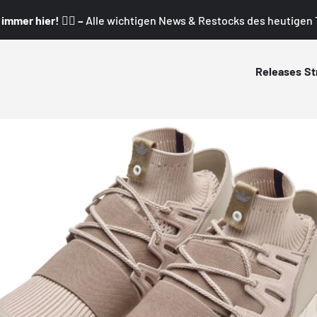
mmer hier! 👇🏼 –
Alle wichtigen News & Restocks des heutigen T
Releases
St