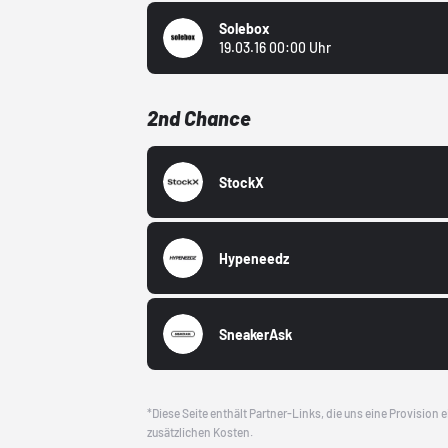
Solebox
19.03.16 00:00 Uhr
2nd Chance
StockX
Hypeneedz
SneakerAsk
*Diese Seite enthält Partner-Links, die uns eine Provision
zusätzlichen Kosten.