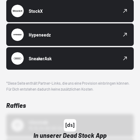
StockX
Hypeneedz
SneakerAsk
*Diese Seite enthält Partner-Links, die uns eine Provision einbringen können.
Für Dich entstehen dadurch keine zusätzlichen Kosten.
Raffles
43einhalb
15.10.24 00:00 Uhr
In unserer Dead Stock App