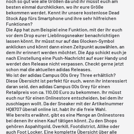
noch so gut wie alle Größen da und ihr müsst euch am
besten einmal durchklicken, wo ihr eure Größe
bekommen werdet. Kennt ihr unsere
kostenlose Dead
Stock App
fürs Smartphone und ihre sehr hilfreichen
Funktionen?
Die App hat zum Beispiel eine Funktion, mit der ihr euch
vor dem Drop eurer Lieblinsgsneaker benachrichtigen
lassen könnt. Ihr müsst nur auf das Glocken-Symbol
anklicken und könnt dann einen Zeitpunkt auswählen, an
dem ihr erinnert werden möchtet. Die App schickt euch je
nach Einstellung eine Push-Nachricht auf euer Handy und
werdet den Release nicht verpassen. Checkt gerne jetzt
schon mal die aktuellen
adidas Releases
.
Wo ist der adidas Campus 00s Grey Three erhältlich?
Diese Übersicht ist perfekt für euch, wenn ihr interessiert
daran seid, den adidas Campus 00s Grey für einen
Retailpreis von ca. 110,00 Euro zu bekommen. Ihr müsst
euch nur für einen Onlinestore entscheiden, bei dem ihr
zuschlagen wollt. Da der Sneaker mit der Artikelnummer
HQ8707 überall online ist, habt ihr die freie Wahl.
Wie bereits erwähnt, gibt es eine Menge an Onlinestores
bei denen ihr einen Kauf tätigen könnt. Zu den Shops
gehören Aspahltgold, Overkill, Footdistrict, Allike oder
auch Foot Locker. Eine komplette Übersicht über alle