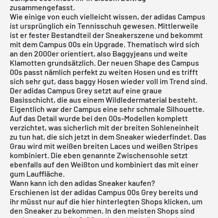
zusammengefasst.
Wie einige von euch vielleicht wissen, der
adidas Campus
ist ursprünglich ein Tennisschuh gewesen. Mittlerweile
ist er fester Bestandteil der Sneakerszene und bekommt
mit dem Campus 00s ein Upgrade. Thematisch wird sich
an den 2000er orientiert, also Baggyjeans und weite
Klamotten grundsätzlich. Der neuen Shape des Campus
00s passt nämlich perfekt zu weiten Hosen und es trifft
sich sehr gut, dass baggy Hosen wieder voll im Trend sind.
Der adidas Campus Grey setzt auf eine graue
Basisschicht, die aus einem Wildledermaterial besteht.
Eigentlich war der Campus eine sehr schmale Silhouette.
Auf das Detail wurde bei den 00s-Modellen komplett
verzichtet, was sicherlich mit der breiten Sohleneinheit
zu tun hat, die sich jetzt in dem Sneaker wiederfindet. Das
Grau wird mit weißen breiten Laces und weißen Stripes
kombiniert. Die eben genannte Zwischensohle setzt
ebenfalls auf den Weißton und kombiniert das mit einer
gum Lauffläche.
Wann kann ich den adidas Sneaker kaufen?
Erschienen ist der adidas Campus 00s Grey bereits und
ihr müsst nur auf die hier hinterlegten Shops klicken, um
den Sneaker zu bekommen. In den meisten Shops sind