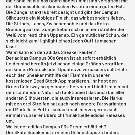
die Sohle ist auf das Board abgestimmt und verspricht mit
der Gummisohle im ikonischen Farbton einen guten Halt.
Die Zunge ist extra breit designt und gibt der Campus
Silhouette ein klobiges Finish, das wir besonders lieben.
Die Stripes, Laces, Zwischensohle und das Retro-
Branding auf der Zunge heben sich in einem strahlenden
Weiß vom restlichen Upper ab. Ein gemütlicher Schuh, der
sich leicht zum Highlight eines jeden Outfits machen
lässt.
Wann kann ich den adidas Sneaker kaufen?
Der adidas Campus 00s Green ist ab sofort erhältlich.
Leider sind bereits jetzt schon einige Größen vergriffen,
um keinen Restock oder Updates zu verpassen, solltet ihr
euch den Sneaker mithilfe der Flamme in unserer
kostenlosen Dead Stock App
markieren. Ihr hebt den
Green Colorway so gesondert hervor und bleibt immer auf
dem Laufenden. Natürlich funktioniert das auch bei allen
anderen Silhouetten, die euch interessieren. Die Marke
mit den drei Streifen hat auch noch andere Farbvarianten
und Modelle in Petto - schaut euch hierzu gerne auch
einmal in unserer Übersicht für aktuelle
adidas Releases
um.
Wo ist der adidas Campus 00s Green erhältlich?
Der Skate Sneaker ist in vielen Onlineshops zu finden.