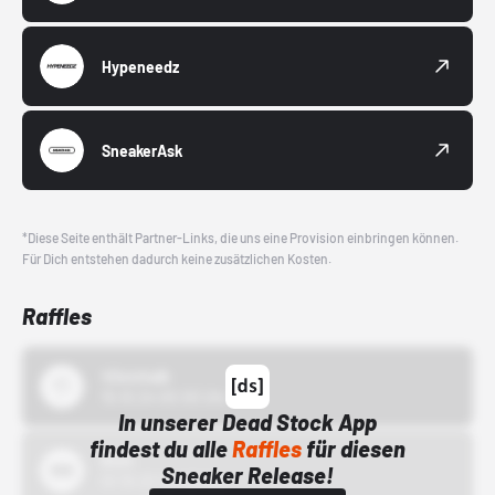
Hypeneedz
SneakerAsk
*Diese Seite enthält Partner-Links, die uns eine Provision einbringen können.
Für Dich entstehen dadurch keine zusätzlichen Kosten.
Raffles
43einhalb
15.10.24 00:00 Uhr
In unserer Dead Stock App
findest du alle
Raffles
für diesen
Bstn
Sneaker Release!
01.10.22 00:00 Uhr