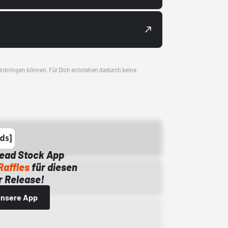
 einbringen können. Für Dich entstehen dadurch keine
Dead Stock App
Raffles
für diesen
 Release!
 unsere App