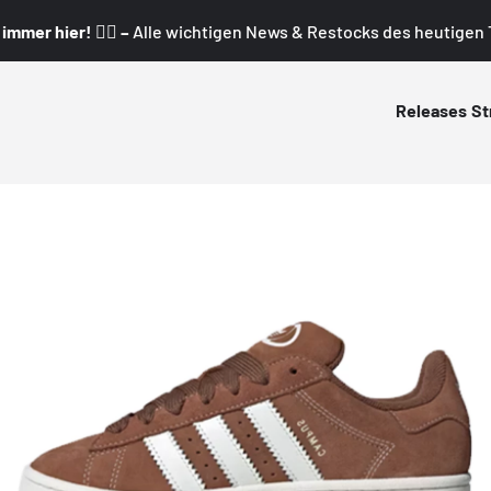
mmer hier! 👇🏼 –
Alle wichtigen News & Restocks des heutigen T
Releases
St