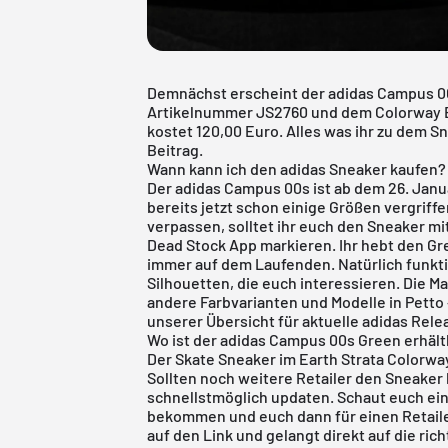
Demnächst erscheint der adidas Campus 00s
Artikelnummer JS2760 und dem Colorway Ear
kostet 120,00 Euro. Alles was ihr zu dem S
Beitrag.
Wann kann ich den adidas Sneaker kaufen?
Der adidas Campus 00s ist ab dem 26. Janua
bereits jetzt schon einige Größen vergrif
verpassen, solltet ihr euch den Sneaker mi
Dead Stock App
markieren. Ihr hebt den Gr
immer auf dem Laufenden. Natürlich funkti
Silhouetten, die euch interessieren. Die Ma
andere Farbvarianten und Modelle in Petto 
unserer Übersicht für aktuelle
adidas Rele
Wo ist der adidas Campus 00s Green erhält
Der Skate Sneaker im Earth Strata Colorway 
Sollten noch weitere Retailer den Sneaker 
schnellstmöglich updaten. Schaut euch ein
bekommen und euch dann für einen Retailer
auf den Link und gelangt direkt auf die ric