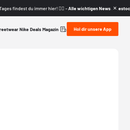
ages findest du immer hier! 👇🏼 –
Alle wichtigen News & Restock
Hol dir unsere App
reetwear
Nike
Deals
Magazin