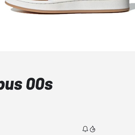
pus 00s
a