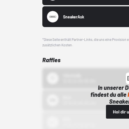
SneakerAsk
*Diese Seite enthält Partner-Links, die uns eine Provision
zusätzlichen Kosten.
Raffles
43einhalb
15.10.24 00:00 Uhr
In unserer 
findest du alle
Bstn
Sneaker
01.10.22 00:00 Uhr
Hol dir
Nike
01.10.22 00:00 Uhr