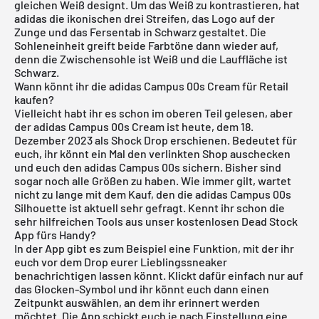
gleichen Weiß designt. Um das Weiß zu kontrastieren, hat
adidas die ikonischen drei Streifen, das Logo auf der
Zunge und das Fersentab in Schwarz gestaltet. Die
Sohleneinheit greift beide Farbtöne dann wieder auf,
denn die Zwischensohle ist Weiß und die Lauffläche ist
Schwarz.
Wann könnt ihr die adidas Campus 00s Cream für Retail
kaufen?
Vielleicht habt ihr es schon im oberen Teil gelesen, aber
der adidas Campus 00s Cream ist heute, dem 18.
Dezember 2023 als Shock Drop erschienen. Bedeutet für
euch, ihr könnt ein Mal den verlinkten Shop auschecken
und euch den adidas Campus 00s sichern. Bisher sind
sogar noch alle Größen zu haben. Wie immer gilt, wartet
nicht zu lange mit dem Kauf, den die adidas Campus 00s
Silhouette ist aktuell sehr gefragt. Kennt ihr schon die
sehr hilfreichen Tools aus unser
kostenlosen Dead Stock
App
fürs Handy?
In der App gibt es zum Beispiel eine Funktion, mit der ihr
euch vor dem Drop eurer Lieblingssneaker
benachrichtigen lassen könnt. Klickt dafür einfach nur auf
das Glocken-Symbol und ihr könnt euch dann einen
Zeitpunkt auswählen, an dem ihr erinnert werden
möchtet. Die App schickt euch je nach Einstellung eine