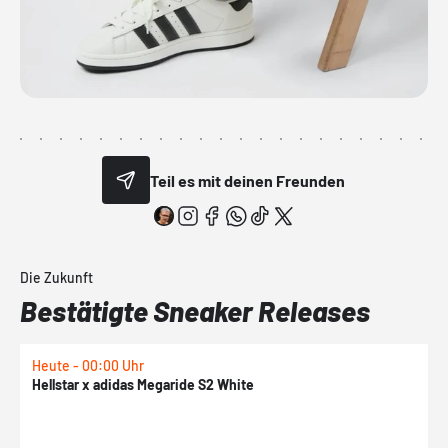
Teil es mit deinen Freunden
Die Zukunft
Bestätigte Sneaker Releases
Heute - 00:00 Uhr
H
Hellstar x adidas Megaride S2 White
N