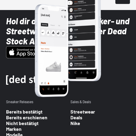
Hol dir die neuesten Sneaker- und
Streetwear-Brands mit der Dead
Stock App
Sneaker Releases
Sales & Deals
Bereits bestätigt
Streetwear
Bereits erschienen
Deals
Nicht bestätigt
Nike
Marken
Modelle