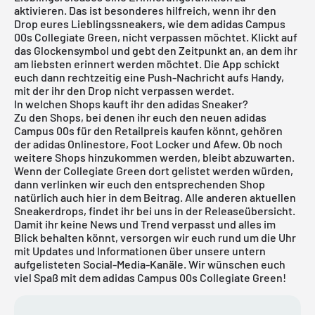
aktivieren. Das ist besonderes hilfreich, wenn ihr den
Drop eures Lieblingssneakers, wie dem adidas Campus
00s Collegiate Green, nicht verpassen möchtet. Klickt auf
das Glockensymbol und gebt den Zeitpunkt an, an dem ihr
am liebsten erinnert werden möchtet. Die App schickt
euch dann rechtzeitig eine Push-Nachricht aufs Handy,
mit der ihr den Drop nicht verpassen werdet.
In welchen Shops kauft ihr den adidas Sneaker?
Zu den Shops, bei denen ihr euch den neuen adidas
Campus 00s für den Retailpreis kaufen könnt, gehören
der adidas Onlinestore, Foot Locker und Afew. Ob noch
weitere Shops hinzukommen werden, bleibt abzuwarten.
Wenn der Collegiate Green dort gelistet werden würden,
dann verlinken wir euch den entsprechenden Shop
natürlich auch hier in dem Beitrag. Alle anderen aktuellen
Sneakerdrops, findet ihr bei uns in der
Releaseübersicht
.
Damit ihr keine News und Trend verpasst und alles im
Blick behalten könnt, versorgen wir euch rund um die Uhr
mit Updates und Informationen über unsere untern
aufgelisteten Social-Media-Kanäle. Wir wünschen euch
viel Spaß mit dem adidas Campus 00s Collegiate Green!