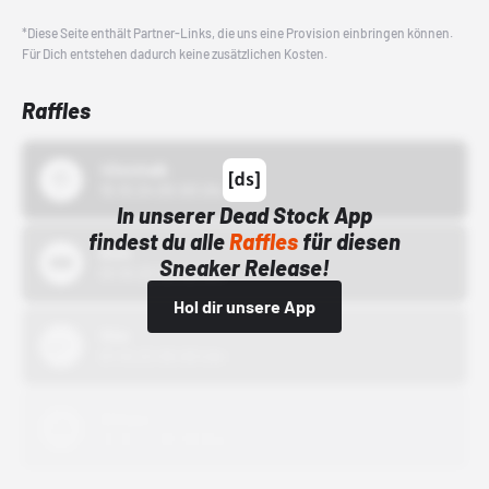
*Diese Seite enthält Partner-Links, die uns eine Provision einbringen können.
Für Dich entstehen dadurch keine zusätzlichen Kosten.
Raffles
43einhalb
15.10.24 00:00 Uhr
In unserer Dead Stock App
findest du alle
Raffles
für diesen
Bstn
Sneaker Release!
01.10.22 00:00 Uhr
Hol dir unsere App
Nike
01.10.22 00:00 Uhr
Adidas
01.10.22 00:00 Uhr