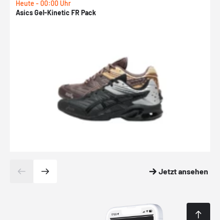
Heute - 00:00 Uhr
H
Asics Gel-Kinetic FR Pack
N
Jetzt ansehen