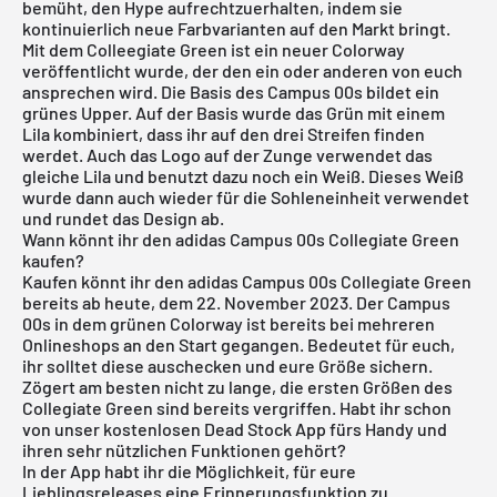
bemüht, den Hype aufrechtzuerhalten, indem sie
kontinuierlich neue Farbvarianten auf den Markt bringt.
Mit dem Colleegiate Green ist ein neuer Colorway
veröffentlicht wurde, der den ein oder anderen von euch
ansprechen wird. Die Basis des Campus 00s bildet ein
grünes Upper. Auf der Basis wurde das Grün mit einem
Lila kombiniert, dass ihr auf den drei Streifen finden
werdet. Auch das Logo auf der Zunge verwendet das
gleiche Lila und benutzt dazu noch ein Weiß. Dieses Weiß
wurde dann auch wieder für die Sohleneinheit verwendet
und rundet das Design ab.
Wann könnt ihr den adidas Campus 00s Collegiate Green
kaufen?
Kaufen könnt ihr den adidas Campus 00s Collegiate Green
bereits ab heute, dem 22. November 2023. Der Campus
00s in dem grünen Colorway ist bereits bei mehreren
Onlineshops an den Start gegangen. Bedeutet für euch,
ihr solltet diese auschecken und eure Größe sichern.
Zögert am besten nicht zu lange, die ersten Größen des
Collegiate Green sind bereits vergriffen. Habt ihr schon
von unser
kostenlosen Dead Stock App
fürs Handy und
ihren sehr nützlichen Funktionen gehört?
In der App habt ihr die Möglichkeit, für eure
Lieblingsreleases eine Erinnerungsfunktion zu