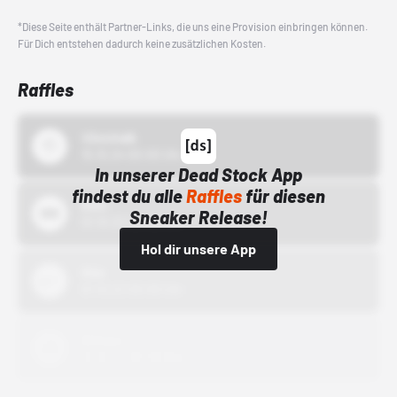
*Diese Seite enthält Partner-Links, die uns eine Provision einbringen können.
Für Dich entstehen dadurch keine zusätzlichen Kosten.
Raffles
43einhalb
15.10.24 00:00 Uhr
In unserer Dead Stock App
findest du alle
Raffles
für diesen
Bstn
Sneaker Release!
01.10.22 00:00 Uhr
Hol dir unsere App
Nike
01.10.22 00:00 Uhr
Adidas
01.10.22 00:00 Uhr