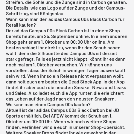
Streifen, die Sohle und die Zunge sind in Carbon gehalten.
Die Details, wie das Logo auf der Zunge und der Campus-
Schriftzug, sind Königsblau.
Wann kann man den adidas Campus 00s Black Carbon für
Retail kaufen?
Der adidas Campus 00s Black Carbon ist in einem Shop
bereits heute, am 25. September online. In einem anderen
Shop geht er am 1. Oktober um 00:00 Uhr online. Am
besten schlagt ihr direkt zu, wenn ihr den Schuh haben
wollt, denn die Silhouette des Campus 00s ist derzeit
stark gefragt. Falls es jetzt nicht klappt, könnt ihr es dann
noch mal am 1. Oktober versuchen. Wir können uns
vorstellen, dass der Schuh in wenigen Tagen ausverkauft
sein wird. Wenn ihr so ein Release nicht verpassen wollt,
dann holt euch am besten die
Dead Stock App
. In der App
findet ihr aber auch die neusten Sneaker News und Leaks
und Sales. Also ladet euch die App runter, die erleichtert
das Leben auf der Jagd nach den neusten Sneakern.
Wo kann man einen Campus 00s kaufen?
Aktuell ist der adidas Campus 00s Black Carbon bei JD
Sports erhältlich. Bei AFEW kommt der Schuh am 1.
Oktober um 00:00 Uhr. Wenn wir noch weitere Shops
finden, verlinken wir sie euch in unserer Shop-Übersicht.
Weitere Sneaker Drops findet ihr wie gewohnt in der