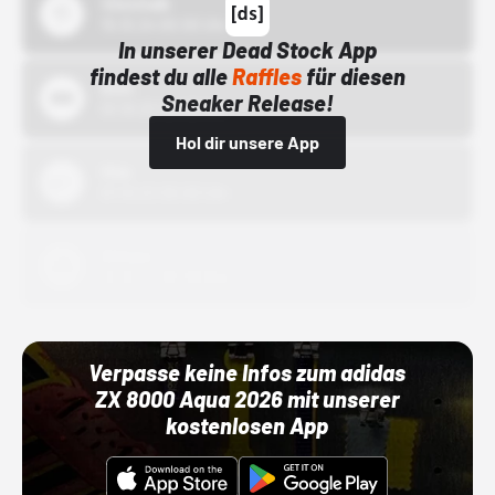
43einhalb
15.10.24 00:00 Uhr
In unserer Dead Stock App
findest du alle
Raffles
für diesen
Bstn
Sneaker Release!
01.10.22 00:00 Uhr
Hol dir unsere App
Nike
01.10.22 00:00 Uhr
Adidas
01.10.22 00:00 Uhr
Verpasse keine Infos zum adidas
ZX 8000 Aqua 2026 mit unserer
kostenlosen App