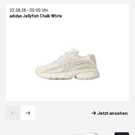
22.08.26 - 00:00 Uhr
2
adidas Jellyfish Chalk White
a
Jetzt ansehen