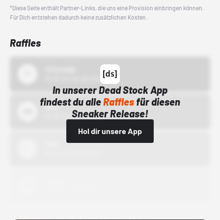
*Diese Seite enthält Partner-Links, die uns eine Provision einbringen können.
Für Dich entstehen dadurch keine zusätzlichen Kosten.
Raffles
43einhalb
15.10.24 00:00 Uhr
In unserer Dead Stock App
findest du alle
Raffles
für diesen
Bstn
Sneaker Release!
01.10.22 00:00 Uhr
Hol dir unsere App
Nike
01.10.22 00:00 Uhr
Adidas
01.10.22 00:00 Uhr