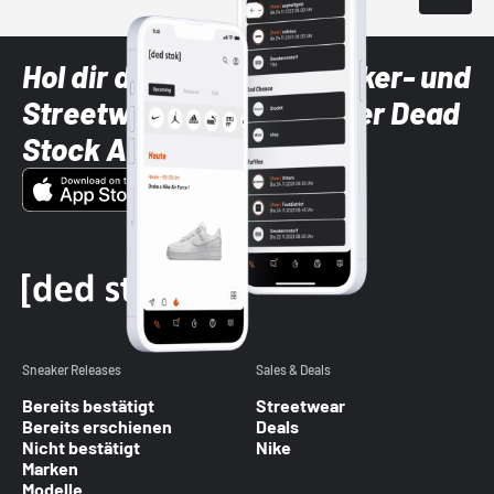
Hol dir die neuesten Sneaker- und
Streetwear-Brands mit der Dead
Stock App
Sneaker Releases
Sales & Deals
Bereits bestätigt
Streetwear
Bereits erschienen
Deals
Nicht bestätigt
Nike
Marken
Modelle