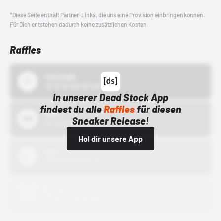
*Diese Seite enthält Partner-Links, die uns eine Provision einbringen können.
Für Dich entstehen dadurch keine zusätzlichen Kosten.
Raffles
43einhalb
15.10.24 00:00 Uhr
In unserer Dead Stock App
findest du alle
Raffles
für diesen
Bstn
Sneaker Release!
01.10.22 00:00 Uhr
Hol dir unsere App
Nike
01.10.22 00:00 Uhr
Adidas
01.10.22 00:00 Uhr