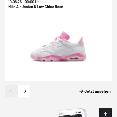
10.08.26 - 09:00 Uhr
1
Nike Air Jordan 6 Low China Rose
N
Jetzt ansehen