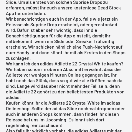
Slide. Um als erstes von solchen Suprise Drops zu
erfahren, müsst ihr euch unsere
kostenlose Dead Stock
App
herunterladen.
Wir benachrichtigen euch in der App, falls wie jetzt ein
Release als Suprise Drop erscheint, oder gerestocked
wird. Dafür ist aber sehr wichtig, dass ihr die
Benachrichtigungen für die App einstellt, damit ihr
mitbekommt, wenn ein Slide oder Sneaker frühzeitig
erscheint. Wir schicken nämlich eine Push-Nachricht auf
euer Handy und dann könnt ihr mit als Erstes in den Shops
zuschlagen.
Wo kann ich den adidas Adilette 22 Crystal White kaufen?
Wir haben schon im oberen Abschnitt erwähnt, dass die
Adilette vor wenigen Minuten Online gegangen ist. Ihr
habt noch das Glück, dass so gut wie alle Größen nach da
sind. Lange wird das aber nicht mehr der Fall sein, denn
die Adilette 22 gehört zu den beliebtesten Produkten von
adidas.
Kaufen könnt ihr die Adilette 22 Crystal White im adidas
Onlineshop. Sollte der adidas Slide nochmal droppen oder
auch in anderen Shops kommen, dann findet ihr diesen
Release bei uns im
Upcoming
. Es lohnt sich dort
regelmäßig reinzuschauen!
Also falls ihr wirklich vorhabt, die adidas Adilette mit der