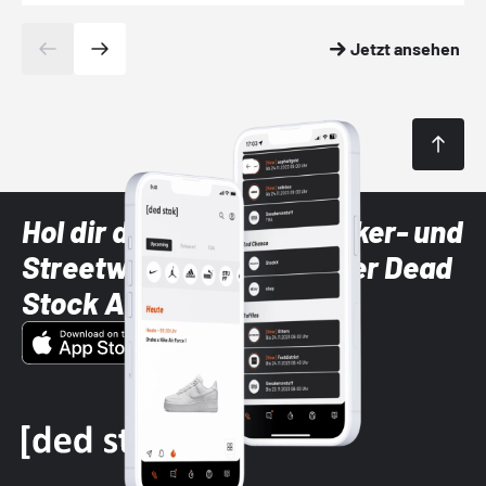
Jetzt ansehen
Hol dir die neuesten Sneaker- und
Streetwear-Brands mit der Dead
Stock App