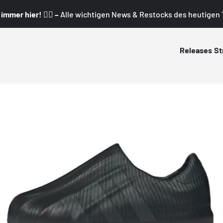
mmer hier! 👇🏼 –
Alle wichtigen News & Restocks des heutigen T
Releases
St