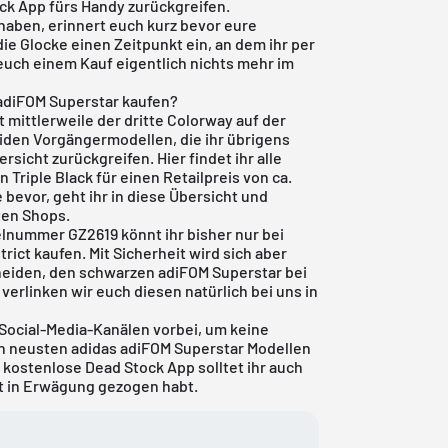
ock App
fürs Handy zurückgreifen.
t haben, erinnert euch kurz bevor eure
die Glocke einen Zeitpunkt ein, an dem ihr per
 euch einem Kauf eigentlich nichts mehr im
adiFOM Superstar kaufen?
t mittlerweile der dritte Colorway auf der
iden Vorgängermodellen, die ihr übrigens
ersicht zurückgreifen. Hier findet ihr alle
 Triple Black für einen Retailpreis von ca.
 bevor, geht ihr in diese Übersicht und
ten Shops.
elnummer GZ2619 könnt ihr bisher nur bei
ict kaufen. Mit Sicherheit wird sich aber
heiden, den schwarzen adiFOM Superstar bei
verlinken wir euch diesen natürlich bei uns in
Social-Media-Kanälen vorbei, um keine
n neusten adidas adiFOM Superstar Modellen
e
kostenlose Dead Stock App
solltet ihr auch
ht in Erwägung gezogen habt.