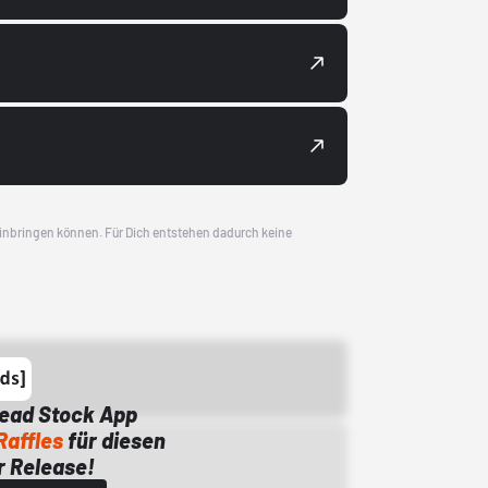
 einbringen können. Für Dich entstehen dadurch keine
Dead Stock App
Raffles
für diesen
 Release!