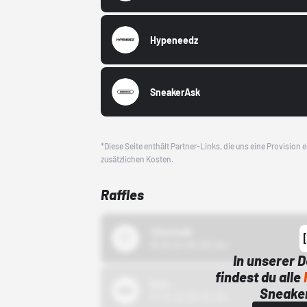
Hypeneedz
SneakerAsk
*Diese Seite enthält Partner-Links, die uns eine Provision
zusätzlichen Kosten.
Raffles
43einhalb
15.10.24 00:00 Uhr
In unserer 
findest du alle
Bstn
Sneaker
01.10.22 00:00 Uhr