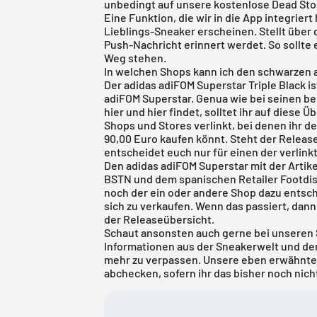
unbedingt auf unsere
kostenlose Dead St
Eine Funktion, die wir in die App integrier
Lieblings-Sneaker erscheinen. Stellt über 
Push-Nachricht erinnert werdet. So sollte
Weg stehen.
In welchen Shops kann ich den schwarzen 
Der adidas adiFOM Superstar Triple Black is
adiFOM Superstar. Genua wie bei seinen be
hier
und
hier
findet, solltet ihr auf diese Üb
Shops und Stores verlinkt, bei denen ihr den
90,00 Euro kaufen könnt. Steht der Release
entscheidet euch nur für einen der verlink
Den adidas adiFOM Superstar mit der Artik
BSTN
und dem spanischen Retailer Footdistr
noch der ein oder andere Shop dazu entsc
sich zu verkaufen. Wenn das passiert, dann 
der
Releaseübersicht
.
Schaut ansonsten auch gerne bei unseren 
Informationen aus der Sneakerwelt und de
mehr zu verpassen. Unsere eben erwähnt
abchecken, sofern ihr das bisher noch nic