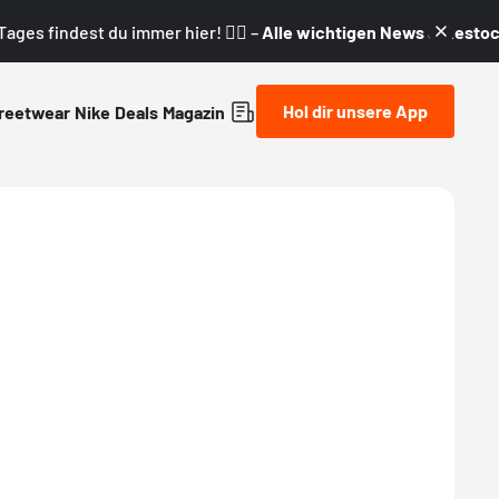
ages findest du immer hier! 👇🏼 –
Alle wichtigen News & Restock
Hol dir unsere App
reetwear
Nike
Deals
Magazin