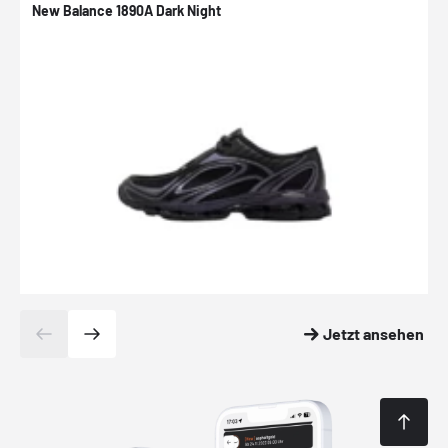
New Balance 1890A Dark Night
A
Jetzt ansehen