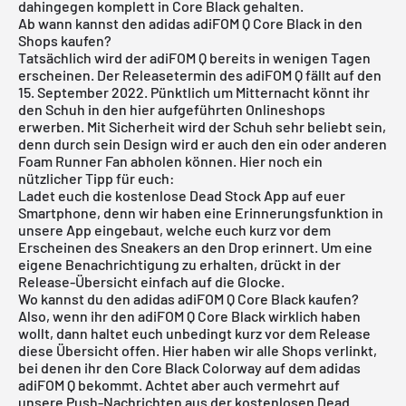
dahingegen komplett in Core Black gehalten.
Ab wann kannst den adidas adiFOM Q Core Black in den
Shops kaufen?
Tatsächlich wird der adiFOM Q bereits in wenigen Tagen
erscheinen. Der Releasetermin des adiFOM Q fällt auf den
15. September 2022. Pünktlich um Mitternacht könnt ihr
den Schuh in den hier aufgeführten Onlineshops
erwerben. Mit Sicherheit wird der Schuh sehr beliebt sein,
denn durch sein Design wird er auch den ein oder anderen
Foam Runner Fan abholen können. Hier noch ein
nützlicher Tipp für euch:
Ladet euch die
kostenlose Dead Stock App
auf euer
Smartphone, denn wir haben eine Erinnerungsfunktion in
unsere App eingebaut, welche euch kurz vor dem
Erscheinen des Sneakers an den Drop erinnert. Um eine
eigene Benachrichtigung zu erhalten, drückt in der
Release-Übersicht einfach auf die Glocke.
Wo kannst du den adidas adiFOM Q Core Black kaufen?
Also, wenn ihr den adiFOM Q Core Black wirklich haben
wollt, dann haltet euch unbedingt kurz vor dem Release
diese Übersicht offen. Hier haben wir alle Shops verlinkt,
bei denen ihr den Core Black Colorway auf dem adidas
adiFOM Q bekommt. Achtet aber auch vermehrt auf
unsere Push-Nachrichten aus der kostenlosen Dead