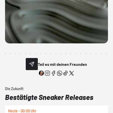
Teil es mit deinen Freunden
Die Zukunft
Bestätigte Sneaker Releases
Heute - 00:00 Uhr
H