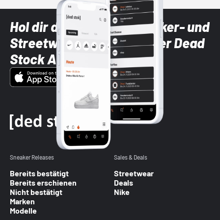
Hol dir die neuesten Sneaker- und
Streetwear-Brands mit der Dead
Stock App
Sneaker Releases
Sales & Deals
Bereits bestätigt
Streetwear
Bereits erschienen
Deals
Nicht bestätigt
Nike
Marken
Modelle