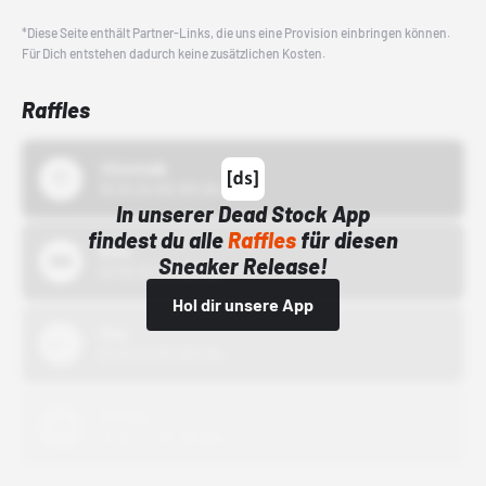
*Diese Seite enthält Partner-Links, die uns eine Provision einbringen können.
Für Dich entstehen dadurch keine zusätzlichen Kosten.
Raffles
43einhalb
15.10.24 00:00 Uhr
In unserer Dead Stock App
findest du alle
Raffles
für diesen
Bstn
Sneaker Release!
01.10.22 00:00 Uhr
Hol dir unsere App
Nike
01.10.22 00:00 Uhr
Adidas
01.10.22 00:00 Uhr