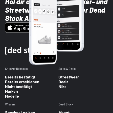
Hol dir die neuesten Sneaker- und
Streetwear-Brands mit der Dead
Stock App
Sneaker Releases
Sales & Deals
Bereits bestätigt
Streetwear
Bereits erschienen
Deals
Nicht bestätigt
Nike
Marken
Modelle
Wissen
Dead Stock
Sneaker Lexikon
About