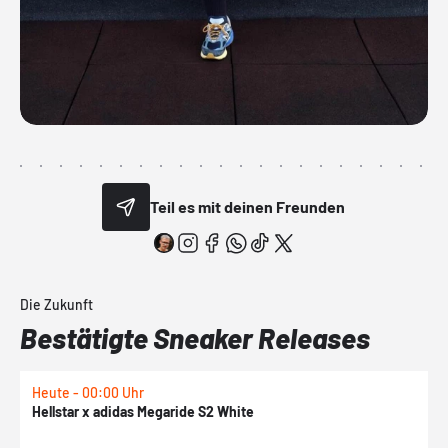
Teil es mit deinen Freunden
Die Zukunft
Bestätigte Sneaker Releases
Heute - 00:00 Uhr
H
Hellstar x adidas Megaride S2 White
N