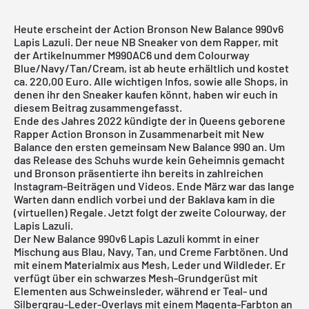
Heute erscheint der Action Bronson New Balance 990v6
Lapis Lazuli. Der neue NB Sneaker von dem Rapper, mit
der Artikelnummer M990AC6 und dem Colourway
Blue/Navy/Tan/Cream, ist ab heute erhältlich und kostet
ca. 220,00 Euro. Alle wichtigen Infos, sowie alle Shops, in
denen ihr den Sneaker kaufen könnt, haben wir euch in
diesem Beitrag zusammengefasst.
Ende des Jahres 2022 kündigte der in Queens geborene
Rapper Action Bronson in Zusammenarbeit mit New
Balance den ersten gemeinsam
New Balance 990
an. Um
das Release des Schuhs wurde kein Geheimnis gemacht
und Bronson präsentierte ihn bereits in zahlreichen
Instagram-Beiträgen und Videos. Ende März war das lange
Warten dann endlich vorbei und der Baklava kam in die
(virtuellen) Regale. Jetzt folgt der zweite Colourway, der
Lapis Lazuli.
Der New Balance 990v6 Lapis Lazuli kommt in einer
Mischung aus Blau, Navy, Tan, und Creme Farbtönen. Und
mit einem Materialmix aus Mesh, Leder und Wildleder. Er
verfügt über ein schwarzes Mesh-Grundgerüst mit
Elementen aus Schweinsleder, während er Teal- und
Silbergrau-Leder-Overlays mit einem Magenta-Farbton an