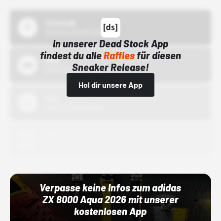
43einhalb
15.10.24 00:00 Uhr
In unserer Dead Stock App
findest du alle
Raffles
für diesen
Bstn
Sneaker Release!
01.10.22 00:00 Uhr
Hol dir unsere App
Nike
01.10.22 00:00 Uhr
Adidas
01.10.22 00:00 Uhr
Verpasse keine Infos zum adidas
ZX 8000 Aqua 2026 mit unserer
kostenlosen App