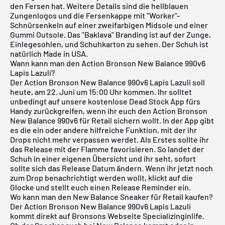
den Fersen hat. Weitere Details sind die hellblauen
Zungenlogos und die Fersenkappe mit "Worker"-
Schnürsenkeln auf einer zweifarbigen Midsole und einer
Gummi Outsole. Das "Baklava" Branding ist auf der Zunge,
Einlegesohlen, und Schuhkarton zu sehen. Der Schuh ist
natürlich Made in USA.
Wann kann man den Action Bronson New Balance 990v6
Lapis Lazuli?
Der Action Bronson New Balance 990v6 Lapis Lazuli soll
heute, am 22. Juni um 15:00 Uhr kommen. Ihr solltet
unbedingt auf unsere
kostenlose Dead Stock App
fürs
Handy zurückgreifen, wenn ihr euch den Action Bronson
New Balance 990v6 für Retail sichern wollt. In der App gibt
es die ein oder andere hilfreiche Funktion, mit der ihr
Drops nicht mehr verpassen werdet. Als Erstes sollte ihr
das Release mit der Flamme favorisieren. So landet der
Schuh in einer eigenen Übersicht und ihr seht, sofort
sollte sich das Release Datum ändern. Wenn ihr jetzt noch
zum Drop benachrichtigt werden wollt, klickt auf die
Glocke und stellt euch einen Release Reminder ein.
Wo kann man den New Balance Sneaker für Retail kaufen?
Der Action Bronson New Balance 990v6 Lapis Lazuli
kommt direkt auf Bronsons Webseite Specializinginlife.