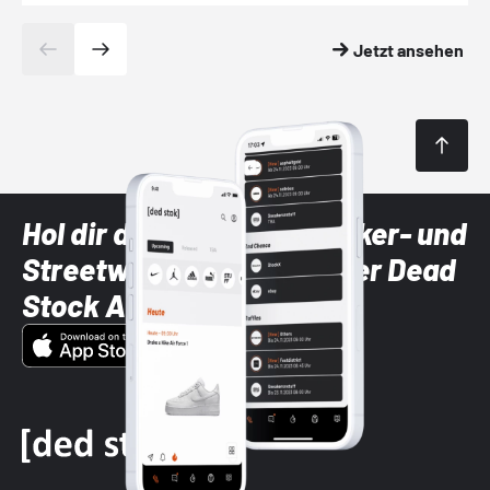
Jetzt ansehen
Hol dir die neuesten Sneaker- und
Streetwear-Brands mit der Dead
Stock App