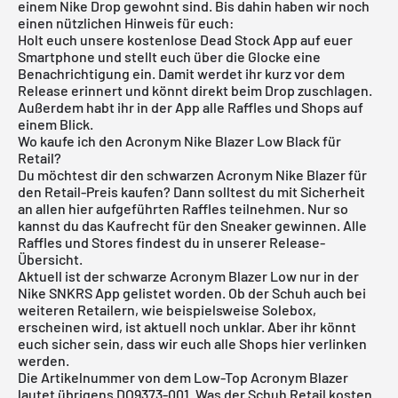
einem Nike Drop gewohnt sind. Bis dahin haben wir noch
einen nützlichen Hinweis für euch:
Holt euch unsere
kostenlose Dead Stock App
auf euer
Smartphone und stellt euch über die Glocke eine
Benachrichtigung ein. Damit werdet ihr kurz vor dem
Release erinnert und könnt direkt beim Drop zuschlagen.
Außerdem habt ihr in der App alle Raffles und Shops auf
einem Blick.
Wo kaufe ich den Acronym Nike Blazer Low Black für
Retail?
Du möchtest dir den schwarzen Acronym
Nike Blazer
für
den Retail-Preis kaufen? Dann solltest du mit Sicherheit
an allen hier aufgeführten Raffles teilnehmen. Nur so
kannst du das Kaufrecht für den Sneaker gewinnen. Alle
Raffles und Stores findest du in unserer Release-
Übersicht.
Aktuell ist der schwarze Acronym Blazer Low nur in der
Nike SNKRS App gelistet worden. Ob der Schuh auch bei
weiteren Retailern, wie beispielsweise
Solebox
,
erscheinen wird, ist aktuell noch unklar. Aber ihr könnt
euch sicher sein, dass wir euch alle Shops hier verlinken
werden.
Die Artikelnummer von dem Low-Top Acronym Blazer
lautet übrigens DO9373-001. Was der Schuh Retail kosten