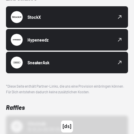
StockX
Hypeneedz
SneakerAsk
*Diese Seite enthält Partner-Links, die uns eine Provision einbringen können.
Für Dich entstehen dadurch keine zusätzlichen Kosten.
Raffles
43einhalb
15.10.24 00:00 Uhr