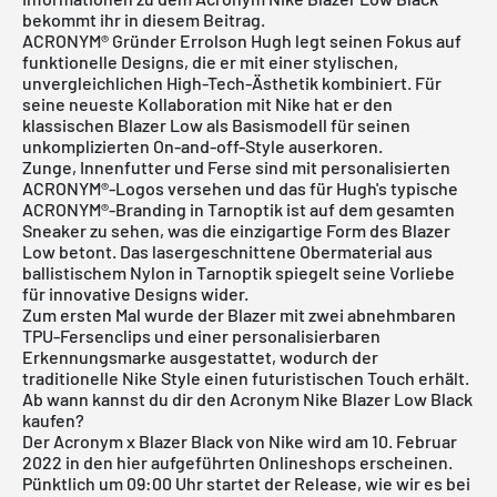
bekommt ihr in diesem Beitrag.
ACRONYM® Gründer Errolson Hugh legt seinen Fokus auf
funktionelle Designs, die er mit einer stylischen,
unvergleichlichen High-Tech-Ästhetik kombiniert. Für
seine neueste Kollaboration mit Nike hat er den
klassischen Blazer Low als Basismodell für seinen
unkomplizierten On-and-off-Style auserkoren.
Zunge, Innenfutter und Ferse sind mit personalisierten
ACRONYM®-Logos versehen und das für Hugh's typische
ACRONYM®-Branding in Tarnoptik ist auf dem gesamten
Sneaker zu sehen, was die einzigartige Form des Blazer
Low betont. Das lasergeschnittene Obermaterial aus
ballistischem Nylon in Tarnoptik spiegelt seine Vorliebe
für innovative Designs wider.
Zum ersten Mal wurde der Blazer mit zwei abnehmbaren
TPU-Fersenclips und einer personalisierbaren
Erkennungsmarke ausgestattet, wodurch der
traditionelle Nike Style einen futuristischen Touch erhält.
Ab wann kannst du dir den Acronym Nike Blazer Low Black
kaufen?
Der Acronym x Blazer Black von Nike wird am 10. Februar
2022 in den hier aufgeführten Onlineshops erscheinen.
Pünktlich um 09:00 Uhr startet der Release, wie wir es bei