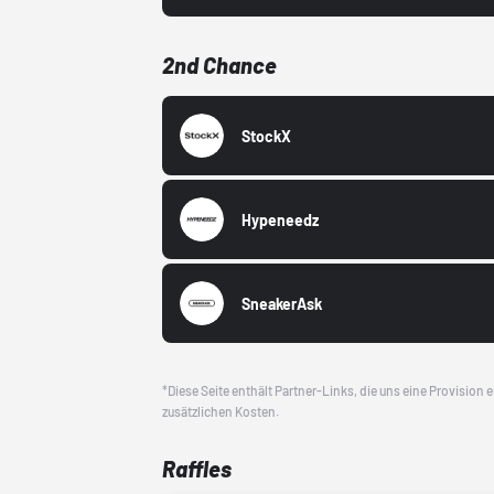
2nd Chance
StockX
Hypeneedz
SneakerAsk
*Diese Seite enthält Partner-Links, die uns eine Provision
zusätzlichen Kosten.
Raffles