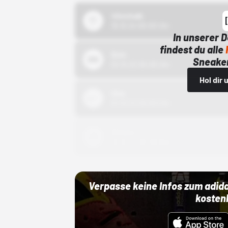
43einhalb
15.10.24 00:00 Uhr
In unserer 
findest du alle
Bstn
Sneaker
01.10.22 00:00 Uhr
Hol dir
Nike
01.10.22 00:00 Uhr
Adidas
01.10.22 00:00 Uhr
Verpasse keine Infos zum adid
kosten