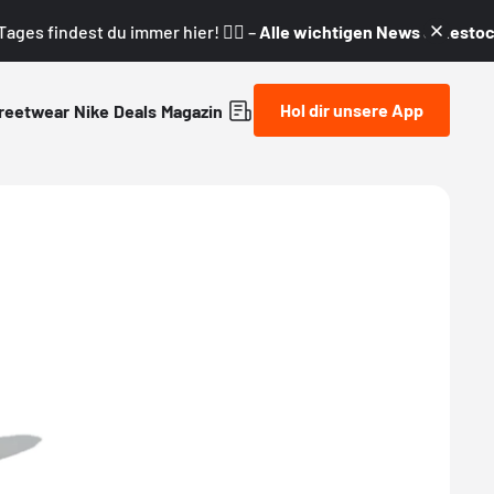
ages findest du immer hier! 👇🏼 –
Alle wichtigen News & Restock
Hol dir unsere App
reetwear
Nike
Deals
Magazin