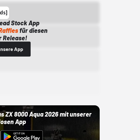
Dead Stock App
Raffles
für diesen
 Release!
 unsere App
as ZX 8000 Aqua 2026 mit unserer
losen App