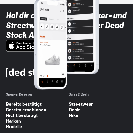
Hol dir die neuesten Sneaker- und
Streetwear-Brands mit der Dead
Stock App
Sneaker Releases
Sales & Deals
Bereits bestätigt
Streetwear
Bereits erschienen
Deals
Nicht bestätigt
Nike
Marken
Modelle