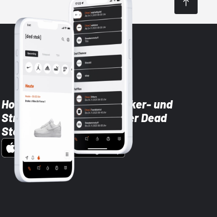
Hol dir die neuesten Sneaker- und
Streetwear-Brands mit der Dead
Stock App