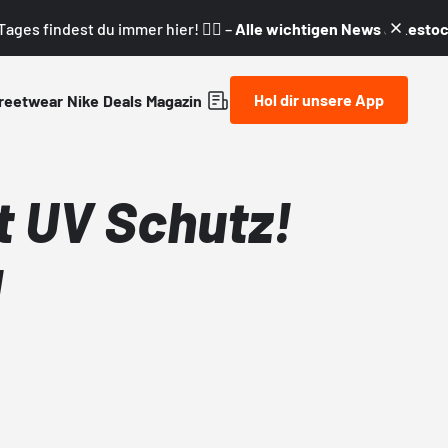
ages findest du immer hier! 👇🏼 –
Alle wichtigen News & Restock
Hol dir unsere App
reetwear
Nike
Deals
Magazin
it UV Schutz!
!