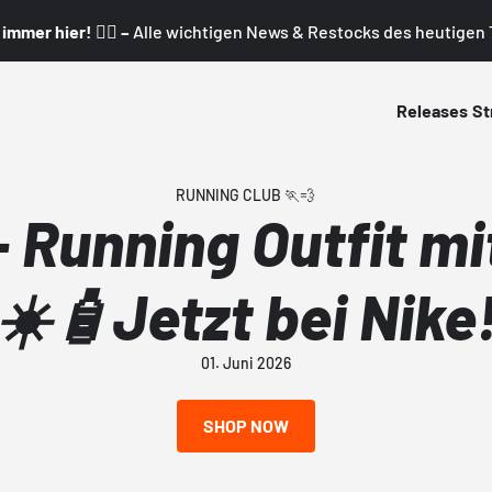
mmer hier! 👇🏼 –
Alle wichtigen News & Restocks des heutigen T
Releases
St
RUNNING CLUB 🏃💨
- Running Outfit m
☀️🧴Jetzt bei Nike
01. Juni 2026
SHOP NOW