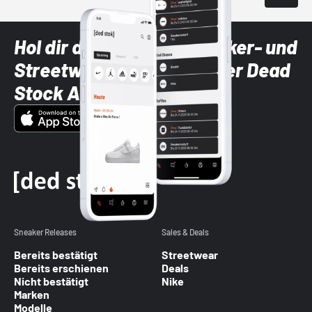
Hol dir die neuesten Sneaker- und
Streetwear-Brands mit der Dead
Stock App
Sneaker Releases
Sales & Deals
Bereits bestätigt
Streetwear
Bereits erschienen
Deals
Nicht bestätigt
Nike
Marken
Modelle