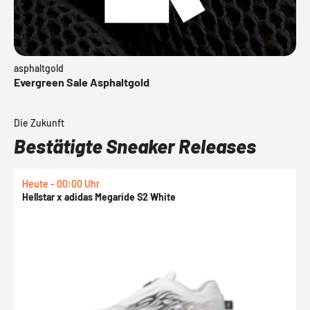
asphaltgold
Evergreen Sale Asphaltgold
Die Zukunft
Bestätigte Sneaker Releases
Heute - 00:00 Uhr
H
Hellstar x adidas Megaride S2 White
N