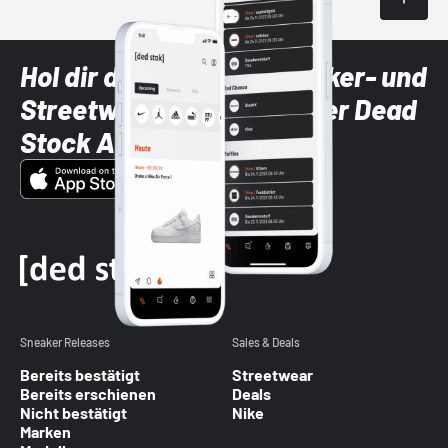
Hol dir die neuesten Sneaker- und
Streetwear-Brands mit der Dead
Stock App
Sneaker Releases
Sales & Deals
Bereits bestätigt
Streetwear
Bereits erschienen
Deals
Nicht bestätigt
Nike
Marken