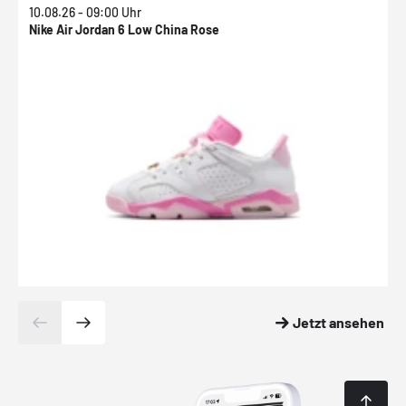
10.08.26 - 09:00 Uhr
1
Nike Air Jordan 6 Low China Rose
N
Jetzt ansehen