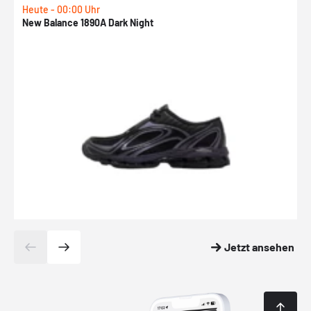
Heute - 00:00 Uhr
H
New Balance 1890A Dark Night
A
Jetzt ansehen