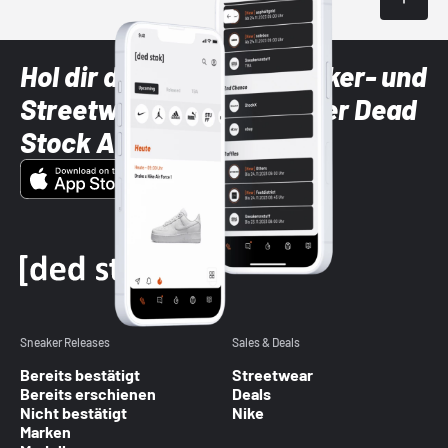
Hol dir die neuesten Sneaker- und
Streetwear-Brands mit der Dead
Stock App
Sneaker Releases
Sales & Deals
Bereits bestätigt
Streetwear
Bereits erschienen
Deals
Nicht bestätigt
Nike
Marken