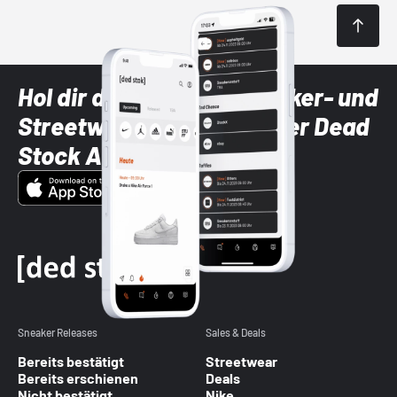
Hol dir die neuesten Sneaker- und
Streetwear-Brands mit der Dead
Stock App
Sneaker Releases
Sales & Deals
Bereits bestätigt
Streetwear
Bereits erschienen
Deals
Nicht bestätigt
Nike