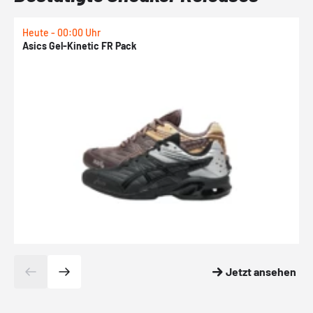
Heute - 00:00 Uhr
H
Asics Gel-Kinetic FR Pack
N
Jetzt ansehen