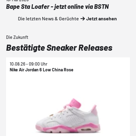
Bape Sta Loafer - jetzt online via BSTN
Die letzten News & Gerüchte
Jetzt ansehen
Die Zukunft
Bestätigte Sneaker Releases
10.08.26 - 09:00 Uhr
1
Nike Air Jordan 6 Low China Rose
N