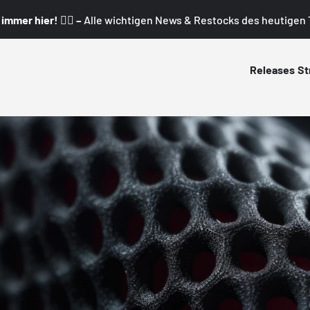
mmer hier! 👇🏼 –
Alle wichtigen News & Restocks des heutigen T
Releases
St