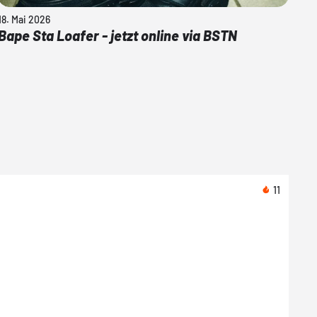
18. Mai 2026
Bape Sta Loafer - jetzt online via BSTN
11
Heut
Asic