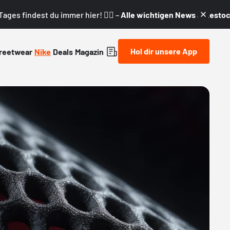
ages findest du immer hier! 👇🏼 –
Alle wichtigen News & Restock
Hol dir unsere App
reetwear
Nike
Deals
Magazin