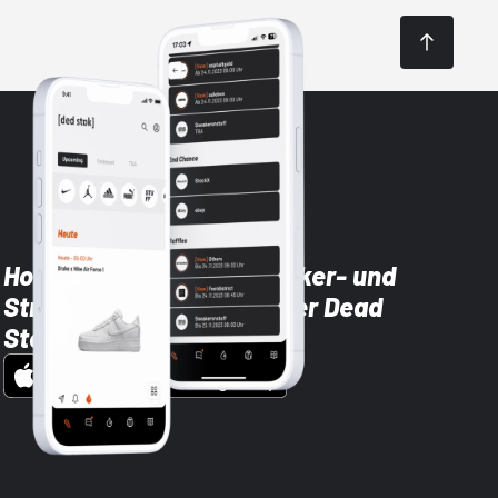
Hol dir die neuesten Sneaker- und
Streetwear-Brands mit der Dead
Stock App