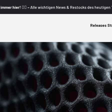
mmer hier! 👇🏼 –
Alle wichtigen News & Restocks des heutigen T
Releases
St