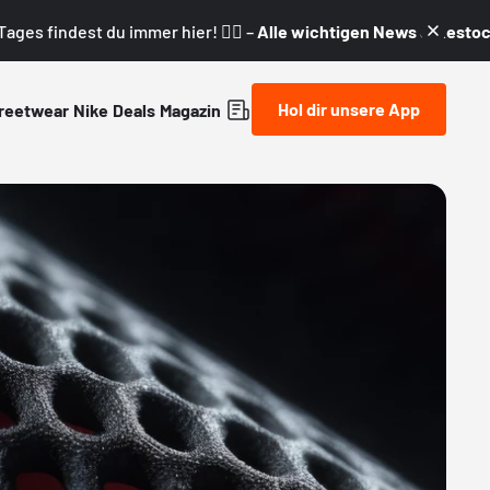
ages findest du immer hier! 👇🏼 –
Alle wichtigen News & Restock
Hol dir unsere App
reetwear
Nike
Deals
Magazin