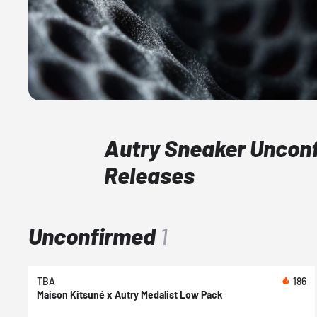
Autry Sneaker Uncon
Releases
Unconfirmed
1
TBA
186
Maison Kitsuné x Autry Medalist Low Pack