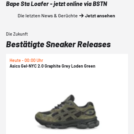
Bape Sta Loafer - jetzt online via BSTN
Die letzten News & Gerüchte
Jetzt ansehen
Die Zukunft
Bestätigte Sneaker Releases
Heute - 00:00 Uhr
H
Asics Gel-NYC 2.0 Graphite Grey Loden Green
A