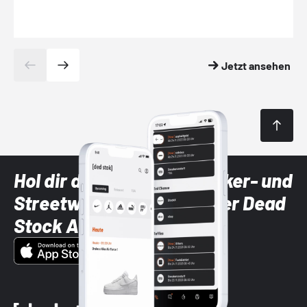
Jetzt ansehen
Hol dir die neuesten Sneaker- und
Streetwear-Brands mit der Dead
Stock App