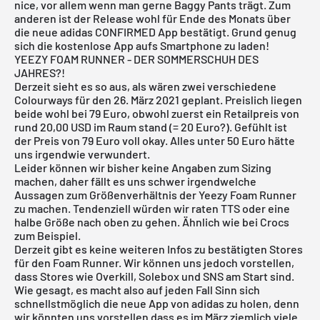
nice, vor allem wenn man gerne Baggy Pants trägt. Zum
anderen ist der Release wohl für Ende des Monats über
die neue adidas CONFIRMED App bestätigt. Grund genug
sich die
kostenlose App
aufs Smartphone zu laden!
YEEZY FOAM RUNNER - DER SOMMERSCHUH DES
JAHRES?!
Derzeit sieht es so aus, als wären zwei verschiedene
Colourways für den 26. März 2021 geplant. Preislich liegen
beide wohl bei 79 Euro, obwohl zuerst ein Retailpreis von
rund 20,00 USD im Raum stand (= 20 Euro?). Gefühlt ist
der Preis von 79 Euro voll okay. Alles unter 50 Euro hätte
uns irgendwie verwundert.
Leider können wir bisher keine Angaben zum Sizing
machen, daher fällt es uns schwer irgendwelche
Aussagen zum Größenverhältnis der Yeezy Foam Runner
zu machen. Tendenziell würden wir raten TTS oder eine
halbe Größe nach oben zu gehen. Ähnlich wie bei Crocs
zum Beispiel.
Derzeit gibt es keine weiteren Infos zu bestätigten Stores
für den Foam Runner. Wir können uns jedoch vorstellen,
dass Stores wie Overkill, Solebox und SNS am Start sind.
Wie gesagt, es macht also auf jeden Fall Sinn sich
schnellstmöglich die neue App von adidas zu holen, denn
wir könnten uns vorstellen dass es im März ziemlich viele