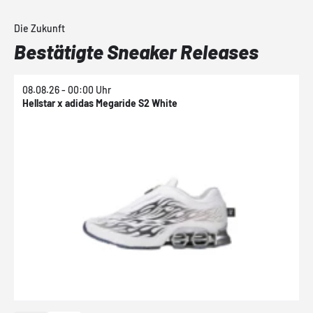
Die Zukunft
Bestätigte Sneaker Releases
08.08.26 - 00:00 Uhr
0
Hellstar x adidas Megaride S2 White
N