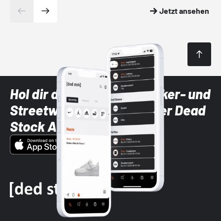
Jetzt ansehen
Hol dir die neuesten Sneaker- und
Streetwear-Brands mit der Dead
Stock App