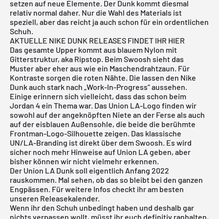
setzen auf neue Elemente. Der Dunk kommt diesmal
relativ normal daher. Nur die Wahl des Materials ist
speziell, aber das reicht ja auch schon für ein ordentlichen
Schuh.
AKTUELLE NIKE DUNK RELEASES FINDET IHR HIER
Das gesamte Upper kommt aus blauem Nylon mit
Gitterstruktur, aka Ripstop. Beim Swoosh sieht das
Muster aber eher aus wie ein Maschendrahtzaun. Für
Kontraste sorgen die roten Nähte. Die lassen den Nike
Dunk auch stark nach „Work-In-Progress“ aussehen.
Einige erinnern sich vielleicht, dass das schon beim
Jordan 4
ein Thema war. Das
Union LA
-Logo finden wir
sowohl auf der angeknöpften Niete an der Ferse als auch
auf der eisblauen Außensohle, die beide die berühmte
Frontman-Logo-Silhouette zeigen. Das klassische
UN/LA-Branding ist direkt über dem Swoosh. Es wird
sicher noch mehr Hinweise auf Union LA geben, aber
bisher können wir nicht vielmehr erkennen.
Der Union LA Dunk soll eigentlich Anfang 2022
rauskommen. Mal sehen, ob das so bleibt bei den ganzen
Engpässen. Für weitere Infos checkt ihr am besten
unseren Releasekalender
.
Wenn ihr den Schuh unbedingt haben und deshalb gar
nichts verpassen wollt, müsst ihr euch definitiv ranhalten,