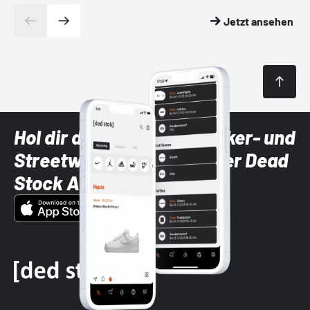
Jetzt ansehen
Hol dir die neuesten Sneaker- und
Streetwear-Brands mit der Dead
Stock App