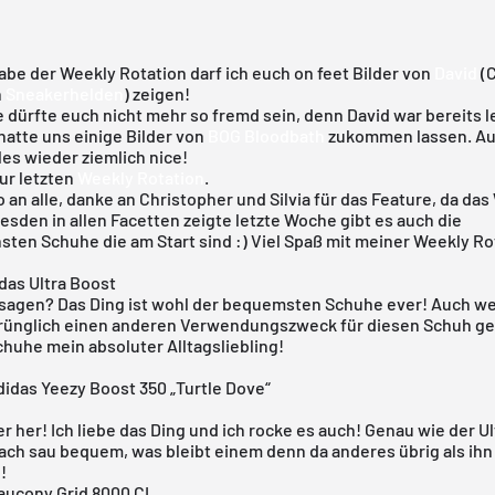
abe der Weekly Rotation darf ich euch on feet Bilder von
David
(C
n
Sneakerhelden
) zeigen!
 dürfte euch nicht mehr so fremd sein, denn David war bereits 
hatte uns einige Bilder von
BOG Bloodbath
zukommen lassen. Au
les wieder ziemlich nice!
zur letzten
Weekly Rotation
.
lo an alle, danke an Christopher und Silvia für das Feature, da das
resden in allen Facetten zeigte letzte Woche gibt es auch die
ten Schuhe die am Start sind :) Viel Spaß mit meiner Weekly Ro
das Ultra Boost
h sagen? Das Ding ist wohl der bequemsten Schuhe ever! Auch w
rünglich einen anderen Verwendungszweck für diesen Schuh ge
chuhe mein absoluter Alltagsliebling!
didas Yeezy Boost 350 „Turtle Dove“
r her! Ich liebe das Ding und ich rocke es auch! Genau wie der Ul
fach sau bequem, was bleibt einem denn da anderes übrig als ihn
!
aucony Grid 8000 CL