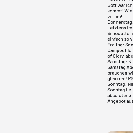
Gott war ich
kommt! Wie 
vorbei!
Donnerstag:
Letztens im 
Silhouette 
einfach so vi
Freitag: Sn
Campout for 
of Glory, a
Samstag: Nik
Samstag Abe
brauchen wi
gleichen! PS
Sonntag: Nik
Sonntag Leu
absoluter G
Angebot au