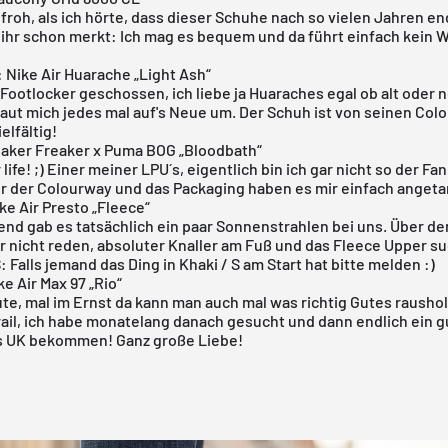
 froh, als ich hörte, dass dieser Schuhe nach so vielen Jahren en
ihr schon merkt: Ich mag es bequem und da führt einfach kein 
 Nike Air Huarache „Light Ash“
Footlocker geschossen, ich liebe ja Huaraches egal ob alt oder 
haut mich jedes mal auf's Neue um. Der Schuh ist von seinen Col
elfältig!
eaker Freaker x Puma BOG „Bloodbath“
life! ;) Einer meiner LPU´s, eigentlich bin ich gar nicht so der Fa
ber der Colourway und das Packaging haben es mir einfach angeta
e Air Presto „Fleece“
nd gab es tatsächlich ein paar Sonnenstrahlen bei uns. Über de
r nicht reden, absoluter Knaller am Fuß und das Fleece Upper su
: Falls jemand das Ding in Khaki / S am Start hat bitte melden :)
e Air Max 97 „Rio“
te, mal im Ernst da kann man auch mal was richtig Gutes rausho
rail, ich habe monatelang danach gesucht und dann endlich ein 
s UK bekommen! Ganz große Liebe!