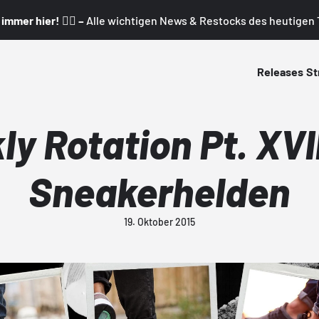
mmer hier! 👇🏼 –
Alle wichtigen News & Restocks des heutigen T
Releases
St
y Rotation Pt. XVII
Sneakerhelden
19. Oktober 2015