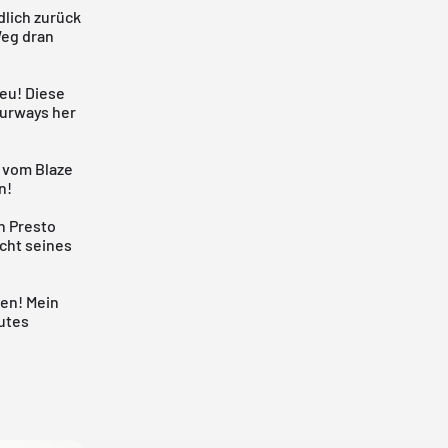
dlich zurück
Weg dran
neu! Diese
ourways her
n vom Blaze
n!
n Presto
cht seines
len! Mein
gutes