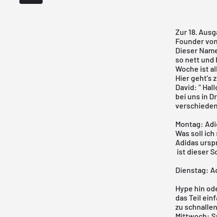
Zur 18. Ausg
Founder vo
Dieser Name
so nett und 
Woche ist al
Hier geht's 
David: " Hal
bei uns in D
verschiedens
Montag: Adi
Was soll ic
Adidas ursp
ist dieser S
Dienstag: A
Hype hin ode
das Teil ein
zu schnallen
Mittwoch: S