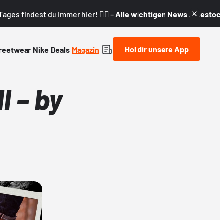
ages findest du immer hier! 👇🏼 –
Alle wichtigen News & Restock
Hol dir unsere App
reetwear
Nike
Deals
Magazin
I – by