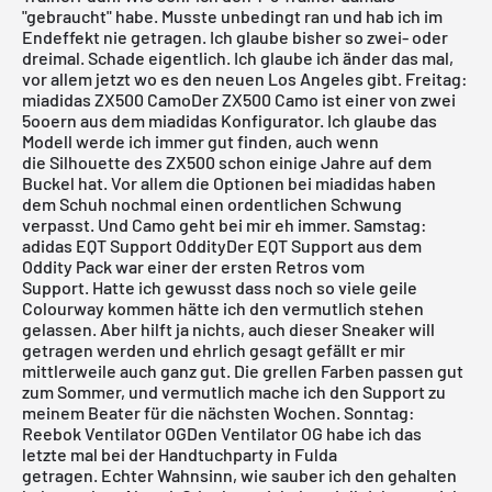
"gebraucht" habe. Musste unbedingt ran und hab ich im
Endeffekt nie getragen. Ich glaube bisher so zwei- oder
dreimal. Schade eigentlich. Ich glaube ich änder das mal,
vor allem jetzt wo es den neuen
Los Angeles
gibt.
Freitag:
miadidas ZX500 CamoDer ZX500 Camo ist einer von zwei
5ooern
aus dem
miadidas
Konfigurator. Ich glaube das
Modell werde ich immer gut finden, auch wenn
die Silhouette des ZX500 schon einige Jahre auf dem
Buckel hat. Vor allem die Optionen bei
miadidas
haben
dem Schuh nochmal einen ordentlichen Schwung
verpasst. Und Camo geht bei mir eh immer.
Samstag:
adidas EQT Support OddityDer EQT Support aus dem
Oddity Pack
war einer der ersten Retros vom
Support. Hatte ich gewusst dass noch so viele geile
Colourway kommen hätte ich den vermutlich stehen
gelassen. Aber hilft ja nichts, auch dieser Sneaker will
getragen werden und ehrlich gesagt gefällt er mir
mittlerweile auch ganz gut. Die grellen Farben passen gut
zum Sommer, und vermutlich mache ich den
Support
zu
meinem Beater für die nächsten Wochen.
Sonntag:
Reebok Ventilator OGDen Ventilator OG habe ich das
letzte mal bei der Handtuchparty in Fulda
getragen. Echter Wahnsinn, wie sauber ich den gehalten