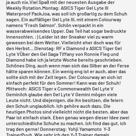
ja auch nix.Viel Spaß mit der neuesten Ausgabe der
Weekly Rotation
.
Montag: ASICS Tiger Gel Lyte III
Waterproof PackJoa, was soll ich großartig zu dem Schuh
sagen. Ein auffälliger Gel Lyte III, mit einem Colourway
namens
"Fresh Salmon"
. Schön verpackt in ein
wasserabweisendes Upper. Das Teil hat sogar bedruckte
Innensohlen. :) Leider ist der Sneaker viel zu warm
gewesen bei dem Wetter. Vielleicht eher doch was für
den Herbst...
Dienstag: RF x Diamond x ASICS Tiger Gel
Lyte VÜber den
Gel Saga Tiffany von Ronnie Fieg und
Diamond
habe ich ja letzte Woche bereits geschrieben.
Schönes Ding, auch wenn man sich das Silber an der Ferse
hätte sparen können. Ein wenig eng ist er auch, aber das
sollte sich mit der Zeit legen. Der Colourway an sich ist
einfach perfekt für den Sommer! Kann was der Schuh!
Mittwoch: ASICS Tiger x Commonwealth Gel Lyte V
GeminiIch glaube den
Gel Lyte V Gemini
mögen viele
Leute nicht. Und diejenigen, die ihn besitzen, die feiern
den Schuh unglaublich. Ich gehöre auch dazu. Die
heutigen Photos sind vielleicht nicht die besten, aber das
Paar ist einfach stark. Eben genau wegen dieser Idee zwei
unterschiedliche Schuhe zu machen. Ich find das gut, ich
trag den gerne!
Donnerstag: Yohji Yamamoto Y-3
TrainerPuuh. Wie sehr ich den Y-3 Trainer damals