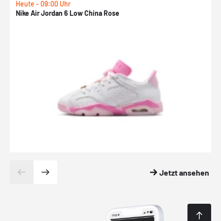
Heute - 09:00 Uhr
1
Nike Air Jordan 6 Low China Rose
N
Jetzt ansehen