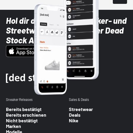
Hol dir die neuesten Sneaker- und
Streetwear-Brands mit der Dead
Stock App
Sneaker Releases
Sales & Deals
Bereits bestätigt
Streetwear
Bereits erschienen
Deals
Nicht bestätigt
Nike
Marken
Modelle