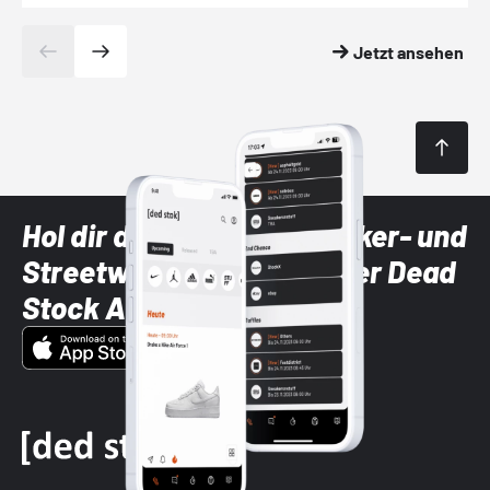
Jetzt ansehen
Hol dir die neuesten Sneaker- und
Streetwear-Brands mit der Dead
Stock App